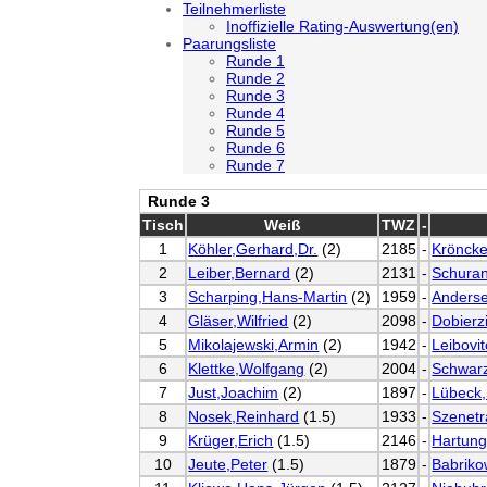
Teilnehmerliste
Inoffizielle Rating-Auswertung(en)
Paarungsliste
Runde 1
Runde 2
Runde 3
Runde 4
Runde 5
Runde 6
Runde 7
Runde 3
Tisch
Weiß
TWZ
-
1
Köhler,Gerhard,Dr.
(2)
2185
-
Krönck
2
Leiber,Bernard
(2)
2131
-
Schura
3
Scharping,Hans-Martin
(2)
1959
-
Anders
4
Gläser,Wilfried
(2)
2098
-
Dobierz
5
Mikolajewski,Armin
(2)
1942
-
Leibovit
6
Klettke,Wolfgang
(2)
2004
-
Schwar
7
Just,Joachim
(2)
1897
-
Lübeck,
8
Nosek,Reinhard
(1.5)
1933
-
Szenetr
9
Krüger,Erich
(1.5)
2146
-
Hartung
10
Jeute,Peter
(1.5)
1879
-
Babriko