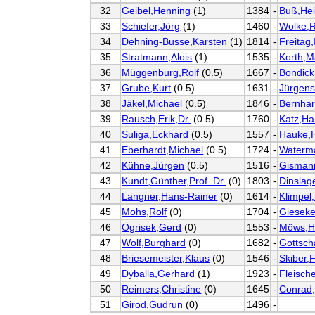
32
Geibel,Henning
(1)
1384
-
Buß,He
33
Schiefer,Jörg
(1)
1460
-
Wolke,
34
Dehning-Busse,Karsten
(1)
1814
-
Freitag
35
Stratmann,Alois
(1)
1535
-
Korth,M
36
Müggenburg,Rolf
(0.5)
1667
-
Bondick
37
Grube,Kurt
(0.5)
1631
-
Jürgens
38
Jäkel,Michael
(0.5)
1846
-
Bernhar
39
Rausch,Erik,Dr.
(0.5)
1760
-
Katz,Ha
40
Suliga,Eckhard
(0.5)
1557
-
Hauke,
41
Eberhardt,Michael
(0.5)
1724
-
Waterm
42
Kühne,Jürgen
(0.5)
1516
-
Gismann
43
Kundt,Günther,Prof. Dr.
(0)
1803
-
Dinslag
44
Langner,Hans-Rainer
(0)
1614
-
Klimpel,
45
Mohs,Rolf
(0)
1704
-
Gieseke
46
Ogrisek,Gerd
(0)
1553
-
Möws,H
47
Wolf,Burghard
(0)
1682
-
Gottsch
48
Briesemeister,Klaus
(0)
1546
-
Skiber,F
49
Dyballa,Gerhard
(1)
1923
-
Fleische
50
Reimers,Christine
(0)
1645
-
Conrad,
51
Girod,Gudrun
(0)
1496
-