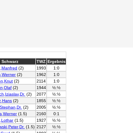
Schwarz
TWZ
Ergebnis
e,Manfred
(2)
1993
1:0
n,Werner
(2)
1962
1:0
en,Knut
(2)
2114
1:0
in,Olaf
(2)
1944
½:½
ch,Iziaslav,Dr.
(2)
2077
½:½
z,Hans
(2)
1855
½:½
Stephan,Dr.
(2)
2005
½:½
a,Werner
(1.5)
2160
0:1
,Lothar
(1.5)
1927
½:½
wski,Peter,Dr.
(1.5)
2127
½:½