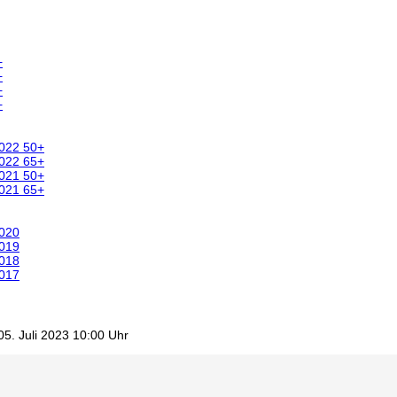
+
+
+
+
2022 50+
2022 65+
2021 50+
2021 65+
2020
2019
2018
2017
5. Juli 2023 10:00 Uhr