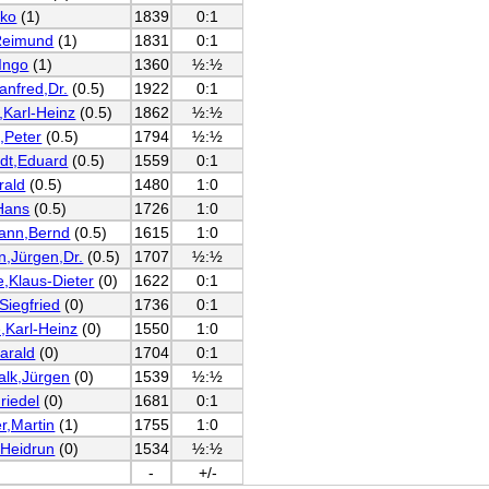
iko
(1)
1839
0:1
Reimund
(1)
1831
0:1
,Ingo
(1)
1360
½:½
anfred,Dr.
(0.5)
1922
0:1
,Karl-Heinz
(0.5)
1862
½:½
,Peter
(0.5)
1794
½:½
dt,Eduard
(0.5)
1559
0:1
rald
(0.5)
1480
1:0
Hans
(0.5)
1726
1:0
ann,Bernd
(0.5)
1615
1:0
,Jürgen,Dr.
(0.5)
1707
½:½
e,Klaus-Dieter
(0)
1622
0:1
Siegfried
(0)
1736
0:1
,Karl-Heinz
(0)
1550
1:0
arald
(0)
1704
0:1
alk,Jürgen
(0)
1539
½:½
riedel
(0)
1681
0:1
r,Martin
(1)
1755
1:0
Heidrun
(0)
1534
½:½
-
+/-