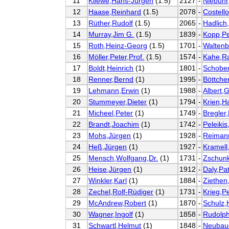
11
Kliewe,Hans-Jürgen
(1.5)
2127
-
Niebuhr
12
Haase,Reinhard
(1.5)
2078
-
Costello
13
Rüther,Rudolf
(1.5)
2065
-
Hadlich
14
Murray,Jim G.
(1.5)
1839
-
Kopp,Pe
15
Roth,Heinz-Georg
(1.5)
1701
-
Waltenb
16
Möller,Peter,Prof.
(1.5)
1574
-
Kahe,R
17
Boldt,Heinrich
(1)
1801
-
Schober
18
Renner,Bernd
(1)
1995
-
Böttche
19
Lehmann,Erwin
(1)
1988
-
Albert,
20
Stummeyer,Dieter
(1)
1794
-
Krien,H
21
Micheel,Peter
(1)
1749
-
Bregler
22
Brandt,Joachim
(1)
1742
-
Peleikis
23
Mohs,Jürgen
(1)
1928
-
Reiman
24
Heß,Jürgen
(1)
1927
-
Kramell
25
Mensch,Wolfgang,Dr.
(1)
1731
-
Zschun
26
Heise,Jürgen
(1)
1912
-
Daly,Pat
27
Winkler,Karl
(1)
1884
-
Ziethen
28
Zechel,Rolf-Rüdiger
(1)
1731
-
Krieg,P
29
McAndrew,Robert
(1)
1870
-
Schulz
30
Wagner,Ingolf
(1)
1858
-
Rudolph
31
Schwartl,Helmut
(1)
1848
-
Neubau