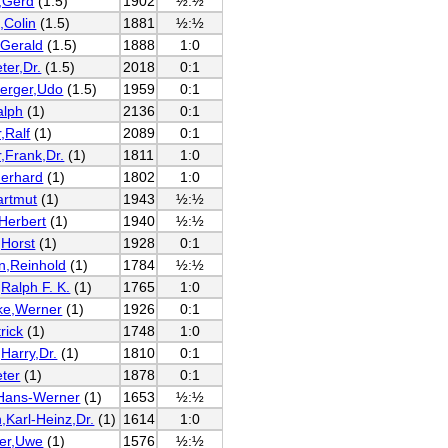
,Gerd
(1.5)
1902
½:½
,Colin
(1.5)
1881
½:½
,Gerald
(1.5)
1888
1:0
ter,Dr.
(1.5)
2018
0:1
erger,Udo
(1.5)
1959
0:1
alph
(1)
2136
0:1
,Ralf
(1)
2089
0:1
r,Frank,Dr.
(1)
1811
1:0
Gerhard
(1)
1802
1:0
artmut
(1)
1943
½:½
,Herbert
(1)
1940
½:½
,Horst
(1)
1928
0:1
n,Reinhold
(1)
1784
½:½
,Ralph F. K.
(1)
1765
1:0
ke,Werner
(1)
1926
0:1
rick
(1)
1748
1:0
,Harry,Dr.
(1)
1810
0:1
eter
(1)
1878
0:1
,Hans-Werner
(1)
1653
½:½
,Karl-Heinz,Dr.
(1)
1614
1:0
er,Uwe
(1)
1576
½:½