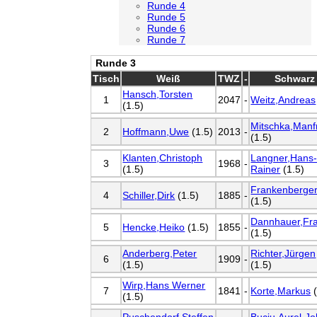
Runde 4
Runde 5
Runde 6
Runde 7
Runde 3
Tisch
Weiß
TWZ
-
Schwarz
Hansch,Torsten
1
2047
-
Weitz,Andreas
(1.5)
Mitschka,Manf
2
Hoffmann,Uwe
(1.5)
2013
-
(1.5)
Klanten,Christoph
Langner,Hans
3
1968
-
(1.5)
Rainer
(1.5)
Frankenberger
4
Schiller,Dirk
(1.5)
1885
-
(1.5)
Dannhauer,Fr
5
Hencke,Heiko
(1.5)
1855
-
(1.5)
Anderberg,Peter
Richter,Jürgen
6
1909
-
(1.5)
(1.5)
Wirp,Hans Werner
7
1841
-
Korte,Markus
(
(1.5)