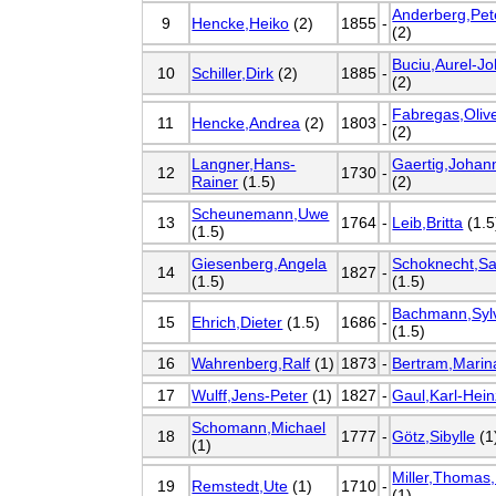
Anderberg,Pet
9
Hencke,Heiko
(2)
1855
-
(2)
Buciu,Aurel-J
10
Schiller,Dirk
(2)
1885
-
(2)
Fabregas,Oliv
11
Hencke,Andrea
(2)
1803
-
(2)
Langner,Hans-
Gaertig,Johan
12
1730
-
Rainer
(1.5)
(2)
Scheunemann,Uwe
13
1764
-
Leib,Britta
(1.5
(1.5)
Giesenberg,Angela
Schoknecht,Sa
14
1827
-
(1.5)
(1.5)
Bachmann,Syl
15
Ehrich,Dieter
(1.5)
1686
-
(1.5)
16
Wahrenberg,Ralf
(1)
1873
-
Bertram,Marin
17
Wulff,Jens-Peter
(1)
1827
-
Gaul,Karl-Hein
Schomann,Michael
18
1777
-
Götz,Sibylle
(1
(1)
Miller,Thomas,
19
Remstedt,Ute
(1)
1710
-
(1)