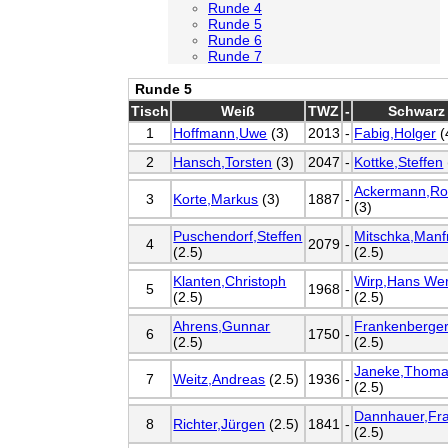
Runde 4
Runde 5
Runde 6
Runde 7
Runde 5
Tisch
Weiß
TWZ
-
Schwarz
1
Hoffmann,Uwe
(3)
2013
-
Fabig,Holger
(
2
Hansch,Torsten
(3)
2047
-
Kottke,Steffen
Ackermann,Ro
3
Korte,Markus
(3)
1887
-
(3)
Puschendorf,Steffen
Mitschka,Manf
4
2079
-
(2.5)
(2.5)
Klanten,Christoph
Wirp,Hans We
5
1968
-
(2.5)
(2.5)
Ahrens,Gunnar
Frankenberger
6
1750
-
(2.5)
(2.5)
Janeke,Thom
7
Weitz,Andreas
(2.5)
1936
-
(2.5)
Dannhauer,Fr
8
Richter,Jürgen
(2.5)
1841
-
(2.5)