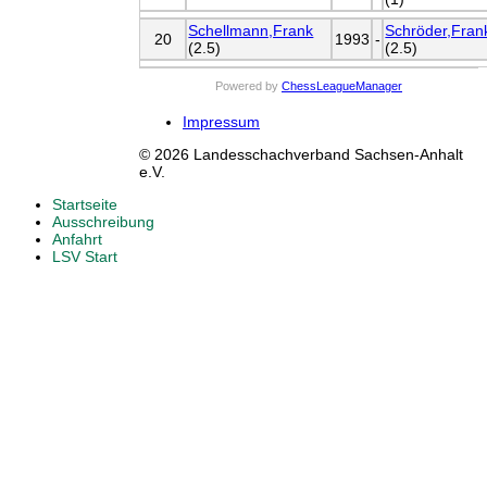
Schellmann,Frank
Schröder,Fran
20
1993
-
(2.5)
(2.5)
Powered by
ChessLeagueManager
Impressum
© 2026 Landesschachverband Sachsen-Anhalt
e.V.
Startseite
Ausschreibung
Anfahrt
LSV Start