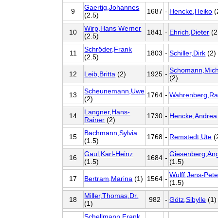
Gaertig,Johannes
9
1687
-
Hencke,Heiko
(
(2.5)
Wirp,Hans Werner
10
1841
-
Ehrich,Dieter
(2
(2.5)
Schröder,Frank
11
1803
-
Schiller,Dirk
(2)
(2.5)
Schomann,Mich
12
Leib,Britta
(2)
1925
-
(2)
Scheunemann,Uwe
13
1764
-
Wahrenberg,Ra
(2)
Langner,Hans-
14
1730
-
Hencke,Andrea
Rainer
(2)
Bachmann,Sylvia
15
1768
-
Remstedt,Ute
(
(1.5)
Gaul,Karl-Heinz
Giesenberg,An
16
1684
-
(1.5)
(1.5)
Wulff,Jens-Pete
17
Bertram,Marina
(1)
1564
-
(1.5)
Miller,Thomas,Dr.
18
982
-
Götz,Sibylle
(1)
(1)
Schellmann,Frank