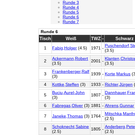
Runde 3
Runde 4
Runde 5
Runde 6
Runde 7
Runde 6
Tisch
Weiß
TWZ
-
Schwarz
Puschendorf,St
1
Fabig,Holger
(4.5)
1971
-
(3.5)
Ackermann,Robert
Klanten,Christ
2
2001
-
(3.5)
(3.5)
Frankenberger,Ralf
3
1939
-
Korte,Markus
(3
(3)
4
Kottke,Steffen
(3)
1933
-
Richter,Jürgen
(
Buciu,Aurel-John
Dannhauer,Fra
5
1807
-
(3)
(3)
6
Fabregas,Oliver
(3)
1881
-
Ahrens,Gunnar
Mitschka,Manfr
7
Janeke,Thomas
(3)
1764
-
(2.5)
Schoknecht,Sabine
Anderberg,Pete
8
1805
-
(2.5)
(2.5)