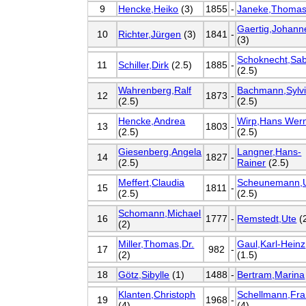
9
Hencke,Heiko
(3)
1855
-
Janeke,Thoma
Gaertig,Johann
10
Richter,Jürgen
(3)
1841
-
(3)
Schoknecht,Sab
11
Schiller,Dirk
(2.5)
1885
-
(2.5)
Wahrenberg,Ralf
Bachmann,Sylv
12
1873
-
(2.5)
(2.5)
Hencke,Andrea
Wirp,Hans Wer
13
1803
-
(2.5)
(2.5)
Giesenberg,Angela
Langner,Hans-
14
1827
-
(2.5)
Rainer
(2.5)
Meffert,Claudia
Scheunemann,
15
1811
-
(2.5)
(2.5)
Schomann,Michael
16
1777
-
Remstedt,Ute
(
(2)
Miller,Thomas,Dr.
Gaul,Karl-Heinz
17
982
-
(2)
(1.5)
18
Götz,Sibylle
(1)
1488
-
Bertram,Marina
Klanten,Christoph
Schellmann,Fr
19
1968
-
(4)
(4)