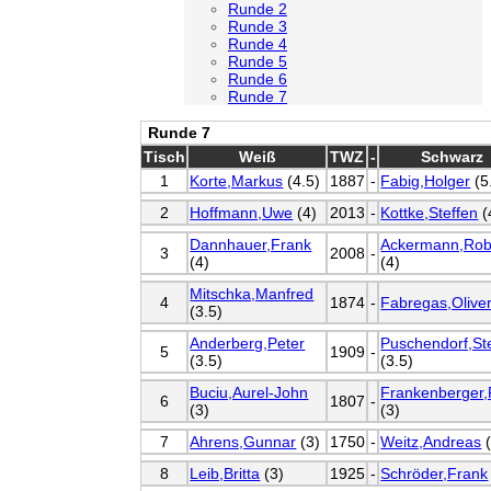
Runde 2
Runde 3
Runde 4
Runde 5
Runde 6
Runde 7
Runde 7
Tisch
Weiß
TWZ
-
Schwarz
1
Korte,Markus
(4.5)
1887
-
Fabig,Holger
(5
2
Hoffmann,Uwe
(4)
2013
-
Kottke,Steffen
(
Dannhauer,Frank
Ackermann,Rob
3
2008
-
(4)
(4)
Mitschka,Manfred
4
1874
-
Fabregas,Olive
(3.5)
Anderberg,Peter
Puschendorf,St
5
1909
-
(3.5)
(3.5)
Buciu,Aurel-John
Frankenberger,
6
1807
-
(3)
(3)
7
Ahrens,Gunnar
(3)
1750
-
Weitz,Andreas
(
8
Leib,Britta
(3)
1925
-
Schröder,Frank