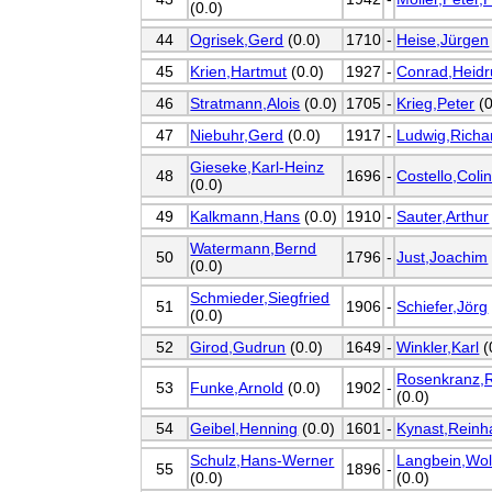
(0.0)
44
Ogrisek,Gerd
(0.0)
1710
-
Heise,Jürgen
45
Krien,Hartmut
(0.0)
1927
-
Conrad,Heidr
46
Stratmann,Alois
(0.0)
1705
-
Krieg,Peter
(0
47
Niebuhr,Gerd
(0.0)
1917
-
Ludwig,Richa
Gieseke,Karl-Heinz
48
1696
-
Costello,Coli
(0.0)
49
Kalkmann,Hans
(0.0)
1910
-
Sauter,Arthur
Watermann,Bernd
50
1796
-
Just,Joachim
(0.0)
Schmieder,Siegfried
51
1906
-
Schiefer,Jörg
(0.0)
52
Girod,Gudrun
(0.0)
1649
-
Winkler,Karl
(
Rosenkranz,R
53
Funke,Arnold
(0.0)
1902
-
(0.0)
54
Geibel,Henning
(0.0)
1601
-
Kynast,Reinh
Schulz,Hans-Werner
Langbein,Wol
55
1896
-
(0.0)
(0.0)