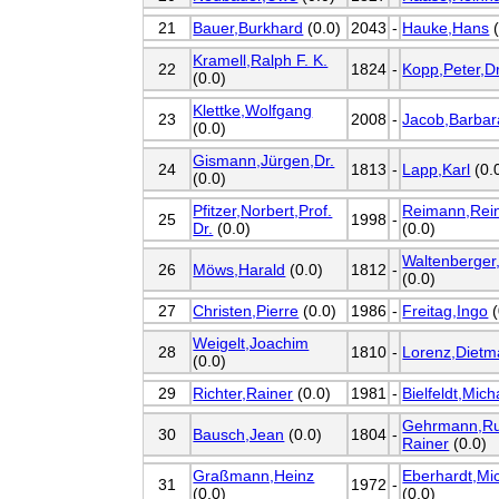
21
Bauer,Burkhard
(0.0)
2043
-
Hauke,Hans
(
Kramell,Ralph F. K.
22
1824
-
Kopp,Peter,Dr
(0.0)
Klettke,Wolfgang
23
2008
-
Jacob,Barbar
(0.0)
Gismann,Jürgen,Dr.
24
1813
-
Lapp,Karl
(0.
(0.0)
Pfitzer,Norbert,Prof.
Reimann,Rei
25
1998
-
Dr.
(0.0)
(0.0)
Waltenberger
26
Möws,Harald
(0.0)
1812
-
(0.0)
27
Christen,Pierre
(0.0)
1986
-
Freitag,Ingo
(
Weigelt,Joachim
28
1810
-
Lorenz,Dietm
(0.0)
29
Richter,Rainer
(0.0)
1981
-
Bielfeldt,Mich
Gehrmann,Ru
30
Bausch,Jean
(0.0)
1804
-
Rainer
(0.0)
Graßmann,Heinz
Eberhardt,Mi
31
1972
-
(0.0)
(0.0)