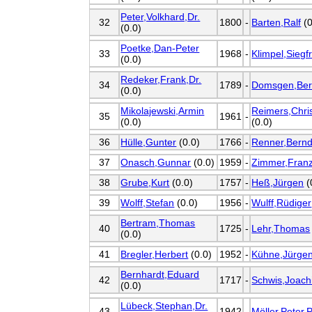
Peter,Volkhard,Dr.
32
1800
-
Barten,Ralf
(0
(0.0)
Poetke,Dan-Peter
33
1968
-
Klimpel,Siegf
(0.0)
Redeker,Frank,Dr.
34
1789
-
Domsgen,Be
(0.0)
Mikolajewski,Armin
Reimers,Chris
35
1961
-
(0.0)
(0.0)
36
Hülle,Gunter
(0.0)
1766
-
Renner,Bern
37
Onasch,Gunnar
(0.0)
1959
-
Zimmer,Fran
38
Grube,Kurt
(0.0)
1757
-
Heß,Jürgen
(
39
Wolff,Stefan
(0.0)
1956
-
Wulff,Rüdiger
Bertram,Thomas
40
1725
-
Lehr,Thomas
(0.0)
41
Bregler,Herbert
(0.0)
1952
-
Kühne,Jürge
Bernhardt,Eduard
42
1717
-
Schwis,Joach
(0.0)
Lübeck,Stephan,Dr.
43
1942
-
Möller,Peter,P