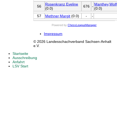
Rosenkranz,Eveline
Manthey,Wol
56
676
-
(0.0)
(0.0)
57
Methner,Margit
(0.0)
-
-
Powered by
ChessLeagueManager
Impressum
© 2026 Landesschachverband Sachsen-Anhalt
e.V.
Startseite
Ausschreibung
Anfahrt
LSV Start