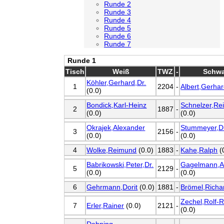
Runde 2
Runde 3
Runde 4
Runde 5
Runde 6
Runde 7
Runde 1
Tisch
Weiß
TWZ
-
Schwa
Köhler,Gerhard,Dr.
1
2204
-
Albert,Gerha
(0.0)
Bondick,Karl-Heinz
Schnelzer,Rei
2
1887
-
(0.0)
(0.0)
Okrajek,Alexander
Stummeyer,Di
3
2156
-
(0.0)
(0.0)
4
Wolke,Reimund
(0.0)
1883
-
Kahe,Ralph
(
Babrikowski,Peter,Dr.
Gagelmann,A
5
2129
-
(0.0)
(0.0)
6
Gehrmann,Dorit
(0.0)
1881
-
Brömel,Richa
Zechel,Rolf-
7
Erler,Rainer
(0.0)
2121
-
(0.0)