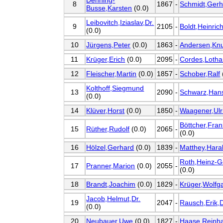
Dehning-
8
1867
-
Schmidt,Gerh
Busse,Karsten
(0.0)
Leibovitch,Iziaslav,Dr.
9
2105
-
Boldt,Heinric
(0.0)
10
Jürgens,Peter
(0.0)
1863
-
Andersen,Kn
11
Krüger,Erich
(0.0)
2095
-
Cordes,Lotha
12
Fleischer,Martin
(0.0)
1857
-
Schober,Ralf
Kolthoff,Siegmund
13
2090
-
Schwarz,Han
(0.0)
14
Klüver,Horst
(0.0)
1850
-
Waagener,Ulr
Böttcher,Fran
15
Rüther,Rudolf
(0.0)
2065
-
(0.0)
16
Hölzel,Gerhard
(0.0)
1839
-
Matthey,Hara
Roth,Heinz-G
17
Pranner,Marion
(0.0)
2055
-
(0.0)
18
Brandt,Joachim
(0.0)
1829
-
Krüger,Wolfg
Jacob,Helmut,Dr.
19
2047
-
Rausch,Erik,D
(0.0)
20
Neubauer,Uwe
(0.0)
1827
-
Haase,Reinh