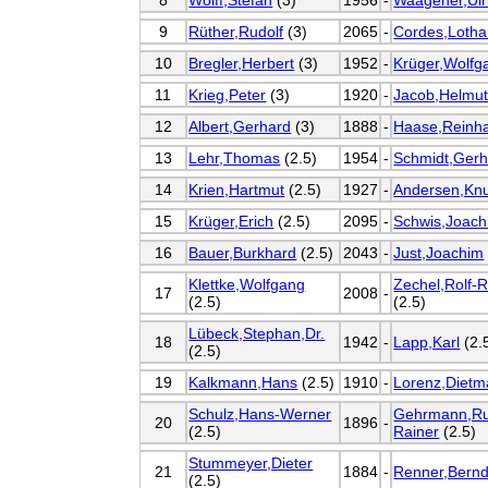
8
Wolff,Stefan
(3)
1956
-
Waagener,Ulr
9
Rüther,Rudolf
(3)
2065
-
Cordes,Lotha
10
Bregler,Herbert
(3)
1952
-
Krüger,Wolfg
11
Krieg,Peter
(3)
1920
-
Jacob,Helmut
12
Albert,Gerhard
(3)
1888
-
Haase,Reinh
13
Lehr,Thomas
(2.5)
1954
-
Schmidt,Gerh
14
Krien,Hartmut
(2.5)
1927
-
Andersen,Kn
15
Krüger,Erich
(2.5)
2095
-
Schwis,Joach
16
Bauer,Burkhard
(2.5)
2043
-
Just,Joachim
Klettke,Wolfgang
Zechel,Rolf-
17
2008
-
(2.5)
(2.5)
Lübeck,Stephan,Dr.
18
1942
-
Lapp,Karl
(2.
(2.5)
19
Kalkmann,Hans
(2.5)
1910
-
Lorenz,Dietm
Schulz,Hans-Werner
Gehrmann,Ru
20
1896
-
(2.5)
Rainer
(2.5)
Stummeyer,Dieter
21
1884
-
Renner,Bern
(2.5)