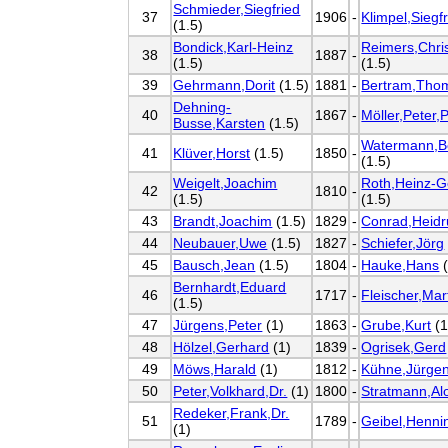
Schmieder,Siegfried
37
1906
-
Klimpel,Siegf
(1.5)
Bondick,Karl-Heinz
Reimers,Chris
38
1887
-
(1.5)
(1.5)
39
Gehrmann,Dorit
(1.5)
1881
-
Bertram,Tho
Dehning-
40
1867
-
Möller,Peter,P
Busse,Karsten
(1.5)
Watermann,B
41
Klüver,Horst
(1.5)
1850
-
(1.5)
Weigelt,Joachim
Roth,Heinz-G
42
1810
-
(1.5)
(1.5)
43
Brandt,Joachim
(1.5)
1829
-
Conrad,Heidr
44
Neubauer,Uwe
(1.5)
1827
-
Schiefer,Jörg
45
Bausch,Jean
(1.5)
1804
-
Hauke,Hans
(
Bernhardt,Eduard
46
1717
-
Fleischer,Mar
(1.5)
47
Jürgens,Peter
(1)
1863
-
Grube,Kurt
(1
48
Hölzel,Gerhard
(1)
1839
-
Ogrisek,Gerd
49
Möws,Harald
(1)
1812
-
Kühne,Jürge
50
Peter,Volkhard,Dr.
(1)
1800
-
Stratmann,Al
Redeker,Frank,Dr.
51
1789
-
Geibel,Henni
(1)