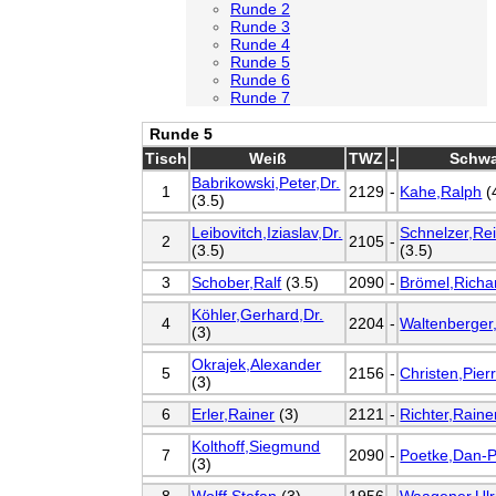
Runde 2
Runde 3
Runde 4
Runde 5
Runde 6
Runde 7
Runde 5
Tisch
Weiß
TWZ
-
Schwa
Babrikowski,Peter,Dr.
1
2129
-
Kahe,Ralph
(
(3.5)
Leibovitch,Iziaslav,Dr.
Schnelzer,Rei
2
2105
-
(3.5)
(3.5)
3
Schober,Ralf
(3.5)
2090
-
Brömel,Richa
Köhler,Gerhard,Dr.
4
2204
-
Waltenberger
(3)
Okrajek,Alexander
5
2156
-
Christen,Pier
(3)
6
Erler,Rainer
(3)
2121
-
Richter,Raine
Kolthoff,Siegmund
7
2090
-
Poetke,Dan-P
(3)