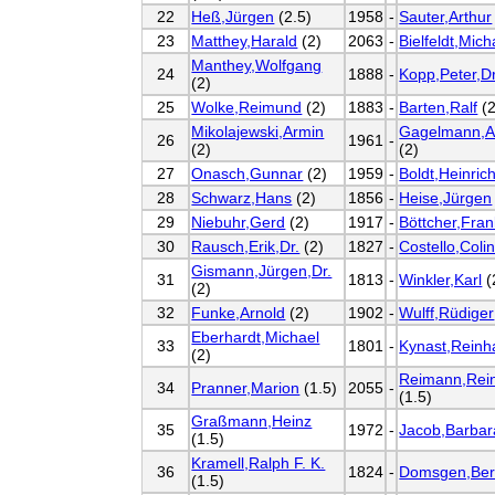
22
Heß,Jürgen
(2.5)
1958
-
Sauter,Arthur
23
Matthey,Harald
(2)
2063
-
Bielfeldt,Mich
Manthey,Wolfgang
24
1888
-
Kopp,Peter,Dr
(2)
25
Wolke,Reimund
(2)
1883
-
Barten,Ralf
(2
Mikolajewski,Armin
Gagelmann,A
26
1961
-
(2)
(2)
27
Onasch,Gunnar
(2)
1959
-
Boldt,Heinric
28
Schwarz,Hans
(2)
1856
-
Heise,Jürgen
29
Niebuhr,Gerd
(2)
1917
-
Böttcher,Fran
30
Rausch,Erik,Dr.
(2)
1827
-
Costello,Coli
Gismann,Jürgen,Dr.
31
1813
-
Winkler,Karl
(
(2)
32
Funke,Arnold
(2)
1902
-
Wulff,Rüdiger
Eberhardt,Michael
33
1801
-
Kynast,Reinh
(2)
Reimann,Rei
34
Pranner,Marion
(1.5)
2055
-
(1.5)
Graßmann,Heinz
35
1972
-
Jacob,Barbar
(1.5)
Kramell,Ralph F. K.
36
1824
-
Domsgen,Be
(1.5)