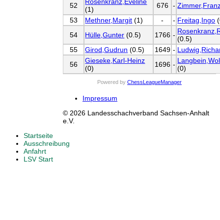
Rosenkranz,Eveline
52
676
-
Zimmer,Fran
(1)
53
Methner,Margit
(1)
-
-
Freitag,Ingo
(
Rosenkranz,R
54
Hülle,Gunter
(0.5)
1766
-
(0.5)
55
Girod,Gudrun
(0.5)
1649
-
Ludwig,Richa
Gieseke,Karl-Heinz
Langbein,Wol
56
1696
-
(0)
(0)
Powered by
ChessLeagueManager
Impressum
© 2026 Landesschachverband Sachsen-Anhalt
e.V.
Startseite
Ausschreibung
Anfahrt
LSV Start