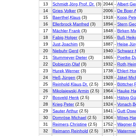
13
Schmidt,Jörg,Prof. Dr.
(3)
2044
-
Albert,Ge
14
Gries,Volker
(3)
2006
-
De Boer,A
15
Baerthel,Klaus
(3)
1918
-
Kopp,Pete
16
Ellerbrock,Manfred
(3)
1894
-
Stern,Geo
17
Mächler,Frank
(3)
1848
-
Birken,Mi
18
Fabig,Holger
(3)
1955
-
Buß,Heik
19
Just,Joachim
(3)
1887
-
Heise,Jü
20
Niebuhr,Gerd
(3)
1940
-
Schwarz,
21
Stummeyer,Dieter
(3)
1865
-
Poetke,D
22
Dobierzin,Olaf
(3)
1932
-
Roth,Hei
23
Hurek,Werner
(3)
1738
-
Ehlert,Ho
24
Heß,Jürgen
(3)
1928
-
Jäkel,Mic
25
Reinhold,Klaus,Dr.
(2.5)
1969
-
Böttcher,
26
Mikolajewski,Armin
(2.5)
1964
-
Hauke,H
27
Bosveld,Henk
(2.5)
1846
-
Hälsig,Gü
28
Krieg,Peter
(2.5)
1924
-
Vonach,B
29
Sauter,Arthur
(2.5)
1841
-
Gutt,Osw
30
Domröse,Michael
(2.5)
1904
-
Möws,Har
31
Reimers,Christine
(2.5)
1752
-
Wagner,B
32
Reimann,Reinhold
(2.5)
1879
-
Waterman