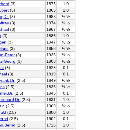
rhard
(3)
1875
1:0
lbert
(3)
1865
1:0
r,Dr.
(3)
1988
½:½
ffrey
(3)
1974
½:½
chael
(3)
1967
½:½
o
(3)
1886
1:0
rgen
(3)
1947
½:½
Hans
(3)
1858
½:½
an-Peter
(3)
1936
½:½
nz-Georg
(3)
1808
½:½
rst
(3)
1928
0:1
hael
(3)
1819
0:1
Frank,Dr.
(2.5)
1849
½:½
ans
(2.5)
1836
½:½
nter,Dr.
(2.5)
1945
0:1
ernhard,Dr.
(2.5)
1831
1:0
ald
(2.5)
1909
½:½
ald
(2.5)
1800
1:0
ernd
(2.5)
1902
0:1
n,Bernd
(2.5)
1726
1:0