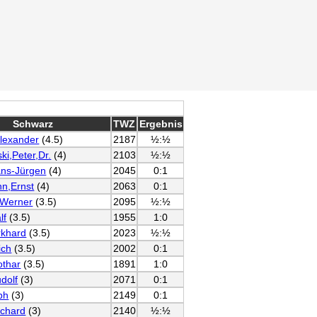
Schwarz
TWZ
Ergebnis
Alexander
(4.5)
2187
½:½
ki,Peter,Dr.
(4)
2103
½:½
ans-Jürgen
(4)
2045
0:1
n,Ernst
(4)
2063
0:1
,Werner
(3.5)
2095
½:½
lf
(3.5)
1955
1:0
rkhard
(3.5)
2023
½:½
ich
(3.5)
2002
0:1
othar
(3.5)
1891
1:0
dolf
(3)
2071
0:1
ph
(3)
2149
0:1
ichard
(3)
2140
½:½