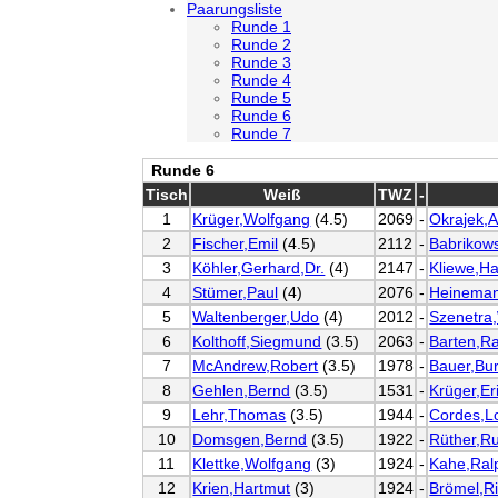
Paarungsliste
Runde 1
Runde 2
Runde 3
Runde 4
Runde 5
Runde 6
Runde 7
Runde 6
Tisch
Weiß
TWZ
-
1
Krüger,Wolfgang
(4.5)
2069
-
Okrajek,
2
Fischer,Emil
(4.5)
2112
-
Babrikows
3
Köhler,Gerhard,Dr.
(4)
2147
-
Kliewe,H
4
Stümer,Paul
(4)
2076
-
Heineman
5
Waltenberger,Udo
(4)
2012
-
Szenetra
6
Kolthoff,Siegmund
(3.5)
2063
-
Barten,Ra
7
McAndrew,Robert
(3.5)
1978
-
Bauer,Bu
8
Gehlen,Bernd
(3.5)
1531
-
Krüger,Er
9
Lehr,Thomas
(3.5)
1944
-
Cordes,L
10
Domsgen,Bernd
(3.5)
1922
-
Rüther,Ru
11
Klettke,Wolfgang
(3)
1924
-
Kahe,Ral
12
Krien,Hartmut
(3)
1924
-
Brömel,R