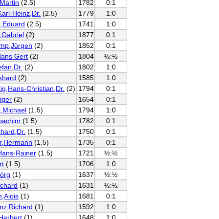
,Martin
(2.5)
1782
0:1
arl-Heinz,Dr.
(2.5)
1779
1:0
t,Eduard
(2.5)
1741
1:0
,Gabriel
(2)
1877
0:1
mp,Jürgen
(2)
1852
0:1
Hans Gert
(2)
1804
½:½
efan,Dr.
(2)
1802
1:0
khard
(2)
1585
1:0
g,Hans-Christian,Dr.
(2)
1794
0:1
iger
(2)
1654
0:1
,Michael
(1.5)
1794
1:0
Joachim
(1.5)
1782
0:1
khard,Dr.
(1.5)
1750
0:1
er,Hermann
(1.5)
1735
0:1
Hans-Rainer
(1.5)
1721
½:½
rt
(1.5)
1706
1:0
Jörg
(1)
1637
½:½
ichard
(1)
1631
½:½
,Alois
(1)
1681
0:1
nz,Richard
(1)
1592
1:0
Herbert
(1)
1648
1:0