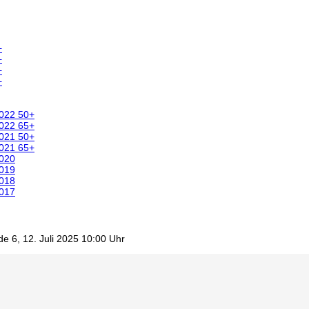
+
+
+
+
2022 50+
2022 65+
2021 50+
2021 65+
2020
2019
2018
2017
 6, 12. Juli 2025 10:00 Uhr