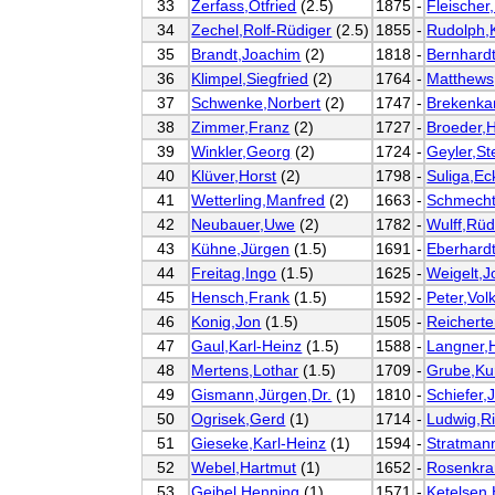
33
Zerfass,Otfried
(2.5)
1875
-
Fleischer
34
Zechel,Rolf-Rüdiger
(2.5)
1855
-
Rudolph,K
35
Brandt,Joachim
(2)
1818
-
Bernhard
36
Klimpel,Siegfried
(2)
1764
-
Matthews
37
Schwenke,Norbert
(2)
1747
-
Brekenka
38
Zimmer,Franz
(2)
1727
-
Broeder,
39
Winkler,Georg
(2)
1724
-
Geyler,St
40
Klüver,Horst
(2)
1798
-
Suliga,Ec
41
Wetterling,Manfred
(2)
1663
-
Schmechti
42
Neubauer,Uwe
(2)
1782
-
Wulff,Rüd
43
Kühne,Jürgen
(1.5)
1691
-
Eberhardt
44
Freitag,Ingo
(1.5)
1625
-
Weigelt,
45
Hensch,Frank
(1.5)
1592
-
Peter,Vol
46
Konig,Jon
(1.5)
1505
-
Reichert
47
Gaul,Karl-Heinz
(1.5)
1588
-
Langner,
48
Mertens,Lothar
(1.5)
1709
-
Grube,Ku
49
Gismann,Jürgen,Dr.
(1)
1810
-
Schiefer,
50
Ogrisek,Gerd
(1)
1714
-
Ludwig,R
51
Gieseke,Karl-Heinz
(1)
1594
-
Stratmann
52
Webel,Hartmut
(1)
1652
-
Rosenkra
53
Geibel,Henning
(1)
1571
-
Ketelsen,