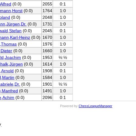
,Alfred
(0.0)
2055
0:1
mann,Horst
(0.0)
1764
1:0
oland
(0.0)
2048
1:0
nn,Jürgen,Dr.
(0.0)
1731
1:0
wald,Stefan
(0.0)
2045
0:1
ann,Karl-Heinz
(0.0)
1670
1:0
h,Thomas
(0.0)
1976
1:0
,Dieter
(0.0)
1660
1:0
eld,Joachim
(0.0)
1953
½:½
chalk,Jürgen
(0.0)
1614
1:0
,Arnold
(0.0)
1908
0:1
l,Martin
(0.0)
1584
1:0
abriele,Dr.
(0.0)
1901
½:½
g,Manfred
(0.0)
1491
1:0
e,Achim
(0.0)
2096
0:1
Powered by
ChessLeagueManager
.