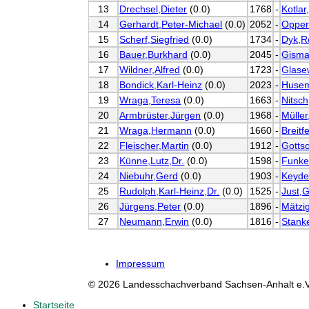
13
Drechsel,Dieter
(0.0)
1768
-
Kotlar
14
Gerhardt,Peter-Michael
(0.0)
2052
-
Opper
15
Scherf,Siegfried
(0.0)
1734
-
Dyk,R
16
Bauer,Burkhard
(0.0)
2045
-
Gisma
17
Wildner,Alfred
(0.0)
1723
-
Glase
18
Bondick,Karl-Heinz
(0.0)
2023
-
Husem
19
Wraga,Teresa
(0.0)
1663
-
Nitsc
20
Armbrüster,Jürgen
(0.0)
1968
-
Müller
21
Wraga,Hermann
(0.0)
1660
-
Breitf
22
Fleischer,Martin
(0.0)
1912
-
Gotts
23
Künne,Lutz,Dr.
(0.0)
1598
-
Funke
24
Niebuhr,Gerd
(0.0)
1903
-
Keyde
25
Rudolph,Karl-Heinz,Dr.
(0.0)
1525
-
Just,G
26
Jürgens,Peter
(0.0)
1896
-
Mätzi
27
Neumann,Erwin
(0.0)
1816
-
Stank
Impressum
© 2026 Landesschachverband Sachsen-Anhalt e.V
Startseite