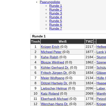
Paarungsliste
Runde 1
Runde 2
Runde 3
Runde 4
Runde 5
Runde 6
Runde 7
Runde 1
Tisch
Weiß
TWZ
-
1
Krüger,Erich
(0.0)
2217
-
Hellw
2
Micheel,Peter
(0.0)
1877
-
Lenk,
3
Kahe,Ralph
(0.0)
2184
-
Stumm
4
Blosze,Winfried
(0.0)
1862
-
Szene
5
Köhler,Gerhard,Dr.
(0.0)
2158
-
Schüt
6
Fritsch,Jürgen,Dr.
(0.0)
1834
-
Gläser
7
Meier,Wolfgang
(0.0)
2134
-
Hülle
8
Dötzel,Hartwig,Dr.
(0.0)
1824
-
Haase
9
Liebscher,Helmar
(0.0)
2096
-
Laber,
10
Katz,Roland
(0.0)
2069
-
Manth
11
Eberhardt,Michael
(0.0)
1778
-
Petzol
12
Werchan,Hans,Dr.
(0.0)
2057
-
Krüge