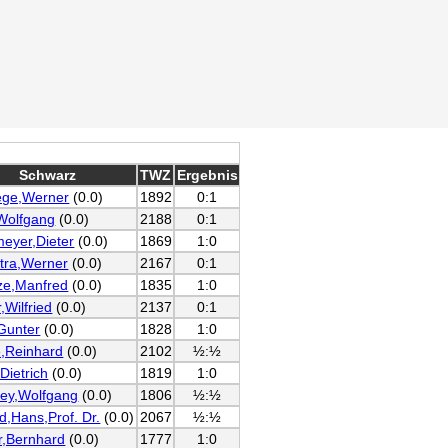
Schwarz
TWZ
Ergebnis
ege,Werner
(0.0)
1892
0:1
Wolfgang
(0.0)
2188
0:1
eyer,Dieter
(0.0)
1869
1:0
tra,Werner
(0.0)
2167
0:1
ze,Manfred
(0.0)
1835
1:0
,Wilfried
(0.0)
2137
0:1
,Gunter
(0.0)
1828
1:0
,Reinhard
(0.0)
2102
½:½
Dietrich
(0.0)
1819
1:0
ey,Wolfgang
(0.0)
1806
½:½
d,Hans,Prof. Dr.
(0.0)
2067
½:½
r,Bernhard
(0.0)
1777
1:0