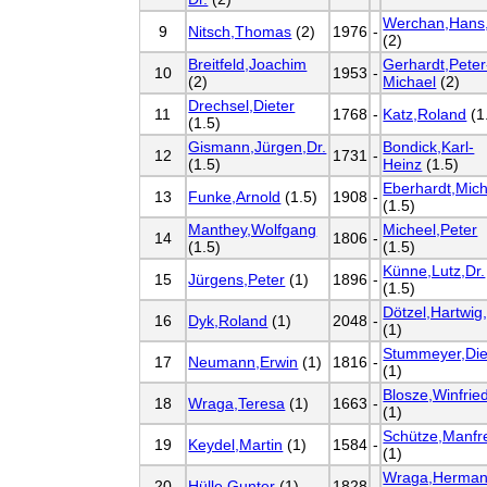
Werchan,Hans,
9
Nitsch,Thomas
(2)
1976
-
(2)
Breitfeld,Joachim
Gerhardt,Peter
10
1953
-
(2)
Michael
(2)
Drechsel,Dieter
11
1768
-
Katz,Roland
(1
(1.5)
Gismann,Jürgen,Dr.
Bondick,Karl-
12
1731
-
(1.5)
Heinz
(1.5)
Eberhardt,Mich
13
Funke,Arnold
(1.5)
1908
-
(1.5)
Manthey,Wolfgang
Micheel,Peter
14
1806
-
(1.5)
(1.5)
Künne,Lutz,Dr.
15
Jürgens,Peter
(1)
1896
-
(1.5)
Dötzel,Hartwig,
16
Dyk,Roland
(1)
2048
-
(1)
Stummeyer,Die
17
Neumann,Erwin
(1)
1816
-
(1)
Blosze,Winfrie
18
Wraga,Teresa
(1)
1663
-
(1)
Schütze,Manfr
19
Keydel,Martin
(1)
1584
-
(1)
Wraga,Herma
20
Hülle,Gunter
(1)
1828
-