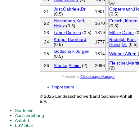
(1)
Just,Gabriele,Dr.
Oppermann,Ho
21
1901
-
(0.5)
(0.5)
Husemann,Karl-
Fritsch,Jürgen,
22
1670
-
Heinz
(0.5)
(0.5)
23
Laber,Dietrich
(0.5)
1819
-
Müller,Dieter
(0
Krüger,Bernhard
Rudolph,Karl-
24
1777
-
(0.5)
Heinz,Dr.
(0.5)
Gottschalk,Jürgen
25
1614
-
Wildner,Alfred
(
(0.5)
Fleischer,Marti
26
Stanke,Achim
(2)
2096
-
(2)
Powered by
ChessLeagueManager
Impressum
© 2026 Landesschachverband Sachsen-Anhalt
e.V.
Startseite
Ausschreibung
Anfahrt
LSV Start