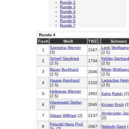
Runde 2
Runde 3
Runde 4
Runde 5
Runde 6
Runde 7
Runde 4
Tisch
Weiß
TWZ
-
Schwarz
Szenetra,Werner
Lenk,Wolfgang
1
2167
-
(3)
(2.5)
Scherf,Siegfried
Köhler,Gerhard
2
1734
-
(2.5)
(2.5)
Bauer,Burkhard
Meier,Wolfgan
3
2045
-
(2.5)
(2.5)
Haase,Reinhard
Liebscher,Hel
4
2102
-
(2.5)
(2.5)
Hellwege,Werner
5
1892
-
Kahe,Ralph
(2
(2.5)
Glasewald,Stefan
6
2045
-
Krüger,Erich
(2
(2)
Armbrüster,Jü
7
Gläser,Wilfried
(2)
2137
-
(2)
Petzold,Hans,Prof.
8
2067
-
Niebuhr,Gerd
(
Dr.
(2)