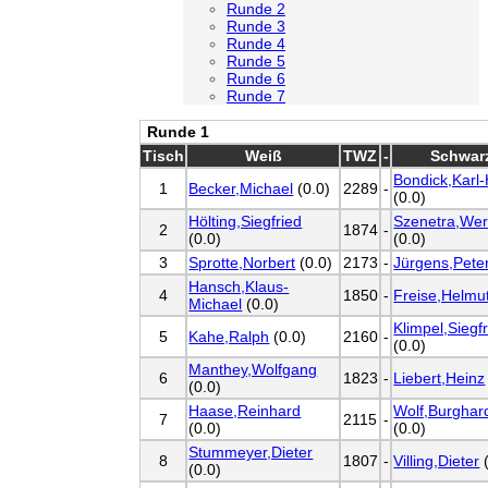
Runde 2
Runde 3
Runde 4
Runde 5
Runde 6
Runde 7
Runde 1
Tisch
Weiß
TWZ
-
Schwar
Bondick,Karl
1
Becker,Michael
(0.0)
2289
-
(0.0)
Hölting,Siegfried
Szenetra,Wer
2
1874
-
(0.0)
(0.0)
3
Sprotte,Norbert
(0.0)
2173
-
Jürgens,Pete
Hansch,Klaus-
4
1850
-
Freise,Helmu
Michael
(0.0)
Klimpel,Siegf
5
Kahe,Ralph
(0.0)
2160
-
(0.0)
Manthey,Wolfgang
6
1823
-
Liebert,Heinz
(0.0)
Haase,Reinhard
Wolf,Burghar
7
2115
-
(0.0)
(0.0)
Stummeyer,Dieter
8
1807
-
Villing,Dieter
(
(0.0)