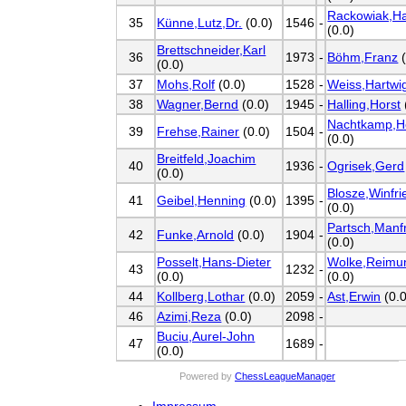
Rackowiak,H
35
Künne,Lutz,Dr.
(0.0)
1546
-
(0.0)
Brettschneider,Karl
36
1973
-
Böhm,Franz
(
(0.0)
37
Mohs,Rolf
(0.0)
1528
-
Weiss,Hartwi
38
Wagner,Bernd
(0.0)
1945
-
Halling,Horst
Nachtkamp,H
39
Frehse,Rainer
(0.0)
1504
-
(0.0)
Breitfeld,Joachim
40
1936
-
Ogrisek,Gerd
(0.0)
Blosze,Winfri
41
Geibel,Henning
(0.0)
1395
-
(0.0)
Partsch,Manf
42
Funke,Arnold
(0.0)
1904
-
(0.0)
Posselt,Hans-Dieter
Wolke,Reimu
43
1232
-
(0.0)
(0.0)
44
Kollberg,Lothar
(0.0)
2059
-
Ast,Erwin
(0.0
46
Azimi,Reza
(0.0)
2098
-
Buciu,Aurel-John
47
1689
-
(0.0)
Powered by
ChessLeagueManager