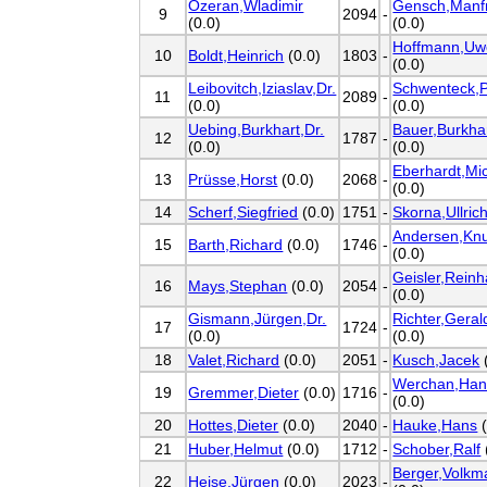
Ozeran,Wladimir
Gensch,Manf
9
2094
-
(0.0)
(0.0)
Hoffmann,Uw
10
Boldt,Heinrich
(0.0)
1803
-
(0.0)
Leibovitch,Iziaslav,Dr.
Schwenteck,P
11
2089
-
(0.0)
(0.0)
Uebing,Burkhart,Dr.
Bauer,Burkha
12
1787
-
(0.0)
(0.0)
Eberhardt,Mi
13
Prüsse,Horst
(0.0)
2068
-
(0.0)
14
Scherf,Siegfried
(0.0)
1751
-
Skorna,Ullric
Andersen,Kn
15
Barth,Richard
(0.0)
1746
-
(0.0)
Geisler,Reinh
16
Mays,Stephan
(0.0)
2054
-
(0.0)
Gismann,Jürgen,Dr.
Richter,Geral
17
1724
-
(0.0)
(0.0)
18
Valet,Richard
(0.0)
2051
-
Kusch,Jacek
Werchan,Han
19
Gremmer,Dieter
(0.0)
1716
-
(0.0)
20
Hottes,Dieter
(0.0)
2040
-
Hauke,Hans
(
21
Huber,Helmut
(0.0)
1712
-
Schober,Ralf
Berger,Volkm
22
Heise,Jürgen
(0.0)
2023
-