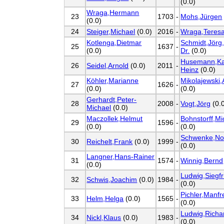
(0.0)
Wraga,Hermann
23
1703
-
Mohs,Jürgen
(0.0)
24
Steiger,Michael
(0.0)
2016
-
Wraga,Teres
Kotlenga,Dietmar
Schmidt,Jörg,
25
1637
-
(0.0)
Dr.
(0.0)
Husemann,Ka
26
Seidel,Arnold
(0.0)
2011
-
Heinz
(0.0)
Köhler,Marianne
Mikolajewski
27
1626
-
(0.0)
(0.0)
Gerhardt,Peter-
28
2008
-
Vogt,Jörg
(0.
Michael
(0.0)
Maczollek,Helmut
Bohnstorff,Mi
29
1596
-
(0.0)
(0.0)
Schwenke,No
30
Reichelt,Frank
(0.0)
1999
-
(0.0)
Langner,Hans-Rainer
31
1574
-
Winnig,Bernd
(0.0)
Ludwig,Siegfr
32
Schwis,Joachim
(0.0)
1984
-
(0.0)
Pichler,Manfr
33
Helm,Helga
(0.0)
1565
-
(0.0)
Ludwig,Richa
34
Nickl,Klaus
(0.0)
1983
-
(0.0)