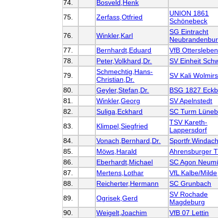
74.
Bosveld,Henk
UNION 1861
75.
Zerfass,Otfried
Schönebeck
SG Eintracht
76.
Winkler,Karl
Neubrandenbu
77.
Bernhardt,Eduard
VfB Otterslebe
78.
Peter,Volkhard,Dr.
SV Einheit Sch
Schmechtig,Hans-
79.
SV Kali Wolmirs
Christian,Dr.
80.
Geyler,Stefan,Dr.
BSG 1827 Eckb
81.
Winkler,Georg
SV Apelnstedt
82.
Suliga,Eckhard
SC Turm Lüneb
TSV Kareth-
83.
Klimpel,Siegfried
Lappersdorf
84.
Vonach,Bernhard,Dr.
Sportfr.Windac
85.
Möws,Harald
Ahrensburger 
86.
Eberhardt,Michael
SC Agon Neumü
87.
Mertens,Lothar
VfL Kalbe/Milde
88.
Reicherter,Hermann
SC Grunbach
SV Rochade
89.
Ogrisek,Gerd
Magdeburg
90.
Weigelt,Joachim
VfB 07 Lettin