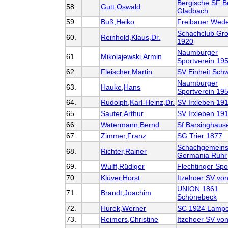
Bergische SF B
58.
Gutt,Oswald
Gladbach
59.
Buß,Heiko
Freibauer Wed
Schachclub Gr
60.
Reinhold,Klaus,Dr.
1920
Naumburger
61.
Mikolajewski,Armin
Sportverein 19
62.
Fleischer,Martin
SV Einheit Sch
Naumburger
63.
Hauke,Hans
Sportverein 19
64.
Rudolph,Karl-Heinz,Dr.
SV Irxleben 19
65.
Sauter,Arthur
SV Irxleben 19
66.
Watermann,Bernd
Sf Barsinghaus
67.
Zimmer,Franz
SG Trier 1877
Schachgemeins
68.
Richter,Rainer
Germania Ruhr
69.
Wulff,Rüdiger
Flechtinger Spo
70.
Klüver,Horst
Itzehoer SV vo
UNION 1861
71.
Brandt,Joachim
Schönebeck
72.
Hurek,Werner
SC 1924 Lampe
73.
Reimers,Christine
Itzehoer SV vo