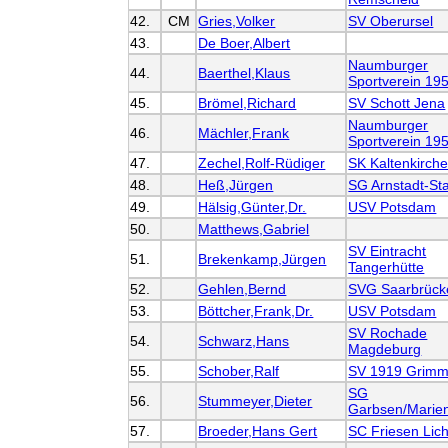
42.
CM
Gries,Volker
SV Oberursel
43.
De Boer,Albert
Naumburger
44.
Baerthel,Klaus
Sportverein 19
45.
Brömel,Richard
SV Schott Jena
Naumburger
46.
Mächler,Frank
Sportverein 19
47.
Zechel,Rolf-Rüdiger
SK Kaltenkirch
48.
Heß,Jürgen
SG Arnstadt-Sta
49.
Hälsig,Günter,Dr.
USV Potsdam
50.
Matthews,Gabriel
SV Eintracht
51.
Brekenkamp,Jürgen
Tangerhütte
52.
Gehlen,Bernd
SVG Saarbrück
53.
Böttcher,Frank,Dr.
USV Potsdam
SV Rochade
54.
Schwarz,Hans
Magdeburg
55.
Schober,Ralf
SV 1919 Grim
SG
56.
Stummeyer,Dieter
Garbsen/Marie
57.
Broeder,Hans Gert
SC Friesen Lic