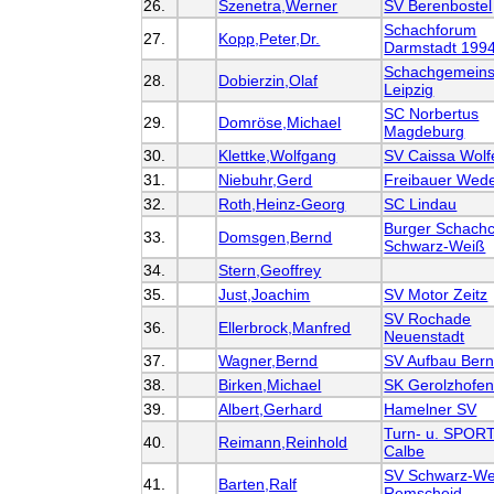
26.
Szenetra,Werner
SV Berenbostel
Schachforum
27.
Kopp,Peter,Dr.
Darmstadt 199
Schachgemeins
28.
Dobierzin,Olaf
Leipzig
SC Norbertus
29.
Domröse,Michael
Magdeburg
30.
Klettke,Wolfgang
SV Caissa Wolf
31.
Niebuhr,Gerd
Freibauer Wed
32.
Roth,Heinz-Georg
SC Lindau
Burger Schachc
33.
Domsgen,Bernd
Schwarz-Weiß
34.
Stern,Geoffrey
35.
Just,Joachim
SV Motor Zeitz
SV Rochade
36.
Ellerbrock,Manfred
Neuenstadt
37.
Wagner,Bernd
SV Aufbau Ber
38.
Birken,Michael
SK Gerolzhofe
39.
Albert,Gerhard
Hamelner SV
Turn- u. SPO
40.
Reimann,Reinhold
Calbe
SV Schwarz-We
41.
Barten,Ralf
Remscheid