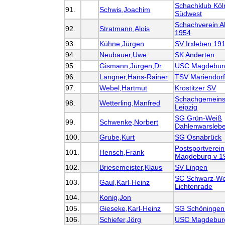
Schachklub Köl
91.
Schwis,Joachim
Südwest
Schachverein A
92.
Stratmann,Alois
1954
93.
Kühne,Jürgen
SV Irxleben 19
94.
Neubauer,Uwe
SK Anderten
95.
Gismann,Jürgen,Dr.
USC Magdebur
96.
Langner,Hans-Rainer
TSV Mariendor
97.
Webel,Hartmut
Krostitzer SV
Schachgemeins
98.
Wetterling,Manfred
Leipzig
SG Grün-Weiß
99.
Schwenke,Norbert
Dahlenwarsleb
100.
Grube,Kurt
SG Osnabrück
Postsportverein
101.
Hensch,Frank
Magdeburg v 1
102.
Briesemeister,Klaus
SV Lingen
SC Schwarz-W
103.
Gaul,Karl-Heinz
Lichtenrade
104.
Konig,Jon
105.
Gieseke,Karl-Heinz
SG Schöningen
106.
Schiefer,Jörg
USC Magdebur