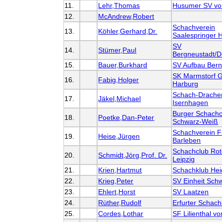
11.
Lehr,Thomas
Husumer SV vo
12.
McAndrew,Robert
Schachverein
13.
Köhler,Gerhard,Dr.
Saalespringer H
SV
14.
Stümer,Paul
Bergneustadt/D
15.
Bauer,Burkhard
SV Aufbau Ber
SK Marmstorf
16.
Fabig,Holger
Harburg
Schach-Drache
17.
Jäkel,Michael
Isernhagen
Burger Schachc
18.
Poetke,Dan-Peter
Schwarz-Weiß
Schachverein F
19.
Heise,Jürgen
Barleben
Schachclub Ro
20.
Schmidt,Jörg,Prof. Dr.
Leipzig
21.
Krien,Hartmut
Schachklub He
22.
Krieg,Peter
SV Einheit Sch
23.
Ehlert,Horst
SV Laatzen
24.
Rüther,Rudolf
Erfurter Schach
25.
Cordes,Lothar
SF Lilienthal v