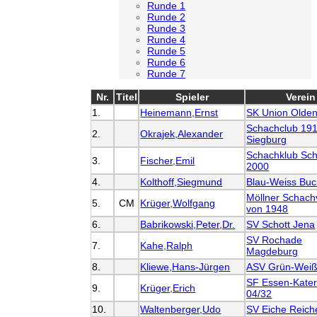
Runde 1
Runde 2
Runde 3
Runde 4
Runde 5
Runde 6
Runde 7
Nr.
Titel
Spieler
Verein
1.
Heinemann,Ernst
SK Union Olde
Schachclub 19
2.
Okrajek,Alexander
Siegburg
Schachklub Sch
3.
Fischer,Emil
2000
4.
Kolthoff,Siegmund
Blau-Weiss Buc
Möllner Schach
5.
CM
Krüger,Wolfgang
von 1948
6.
Babrikowski,Peter,Dr.
SV Schott Jena
SV Rochade
7.
Kahe,Ralph
Magdeburg
8.
Kliewe,Hans-Jürgen
ASV Grün-Weiß
SF Essen-Kate
9.
Krüger,Erich
04/32
10.
Waltenberger,Udo
SV Eiche Reic