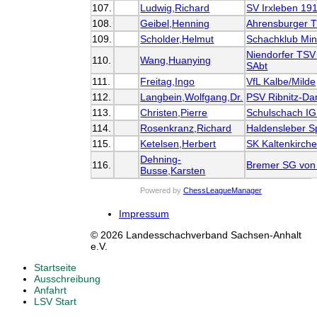
107.
Ludwig,Richard
SV Irxleben 19
108.
Geibel,Henning
Ahrensburger 
109.
Scholder,Helmut
Schachklub Mi
Niendorfer TSV
110.
Wang,Huanying
SAbt
111.
Freitag,Ingo
VfL Kalbe/Milde
112.
Langbein,Wolfgang,Dr.
PSV Ribnitz-D
113.
Christen,Pierre
Schulschach IG
114.
Rosenkranz,Richard
Haldensleber S
115.
Ketelsen,Herbert
SK Kaltenkirch
Dehning-
116.
Bremer SG von
Busse,Karsten
Powered by
ChessLeagueManager
Impressum
© 2026 Landesschachverband Sachsen-Anhalt
e.V.
Startseite
Ausschreibung
Anfahrt
LSV Start