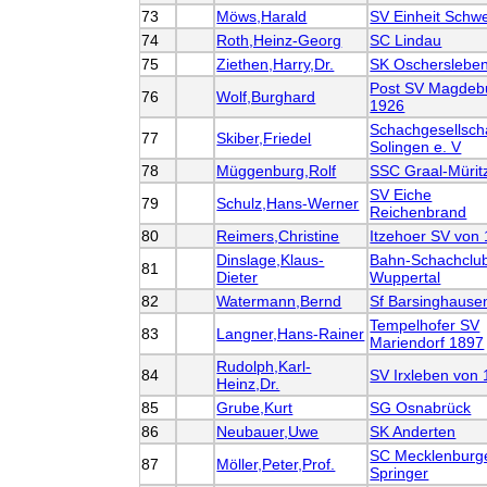
73
Möws,Harald
SV Einheit Schwe
74
Roth,Heinz-Georg
SC Lindau
75
Ziethen,Harry,Dr.
SK Oscherslebe
Post SV Magdeb
76
Wolf,Burghard
1926
Schachgesellsch
77
Skiber,Friedel
Solingen e. V
78
Müggenburg,Rolf
SSC Graal-Mürit
SV Eiche
79
Schulz,Hans-Werner
Reichenbrand
80
Reimers,Christine
Itzehoer SV von
Dinslage,Klaus-
Bahn-Schachclu
81
Dieter
Wuppertal
82
Watermann,Bernd
Sf Barsinghausen
Tempelhofer SV
83
Langner,Hans-Rainer
Mariendorf 1897
Rudolph,Karl-
84
SV Irxleben von
Heinz,Dr.
85
Grube,Kurt
SG Osnabrück
86
Neubauer,Uwe
SK Anderten
SC Mecklenburg
87
Möller,Peter,Prof.
Springer