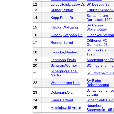
12
Leibovitch,Iziaslav,Dr.
SK Dessau 93
13
Rüther,Rudolf
Erfurter Schachk
Schachforum
14
Kopp,Peter,Dr.
Darmstadt 1994
SV Caissa
15
Klettke,Wolfgang
Wolfenbüttel
16
Lübeck,Stephan,Dr.
Lübecker SV vo
Cöthener FC
17
Renner,Bernd
Germania 03
SG Glückstadt v
18
Kröncke,Manfred
1920
19
Lehmann,Erwin
Ahrensburger T
20
Schuran,Werner
SC Ingersheim e
Scharping,Hans-
21
SC Pforzheim 1
Martin
SV Eiche
22
Waltenberger,Udo
Reichenbrand
Schachgemeinsc
23
Dobierzin,Olaf
Leipzig
24
Krien,Hartmut
Schachklub Hei
Naumburger
25
Mikolajewski,Armin
Sportverein 195