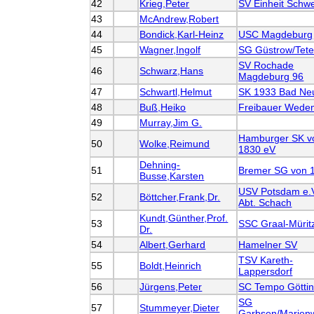
42
Krieg,Peter
SV Einheit Schwe
43
McAndrew,Robert
44
Bondick,Karl-Heinz
USC Magdeburg
45
Wagner,Ingolf
SG Güstrow/Tet
SV Rochade
46
Schwarz,Hans
Magdeburg 96
47
Schwartl,Helmut
SK 1933 Bad Ne
48
Buß,Heiko
Freibauer Wede
49
Murray,Jim G.
Hamburger SK v
50
Wolke,Reimund
1830 eV
Dehning-
51
Bremer SG von 
Busse,Karsten
USV Potsdam e.V
52
Böttcher,Frank,Dr.
Abt. Schach
Kundt,Günther,Prof.
53
SSC Graal-Mürit
Dr.
54
Albert,Gerhard
Hamelner SV
TSV Kareth-
55
Boldt,Heinrich
Lappersdorf
56
Jürgens,Peter
SC Tempo Götti
SG
57
Stummeyer,Dieter
Garbsen/Marien