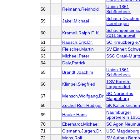
Union 1861
58
Reimann,Reinhold
Schönebeck
Schach-Drachen
59
Jäkel,Michael
Isernhagen
Schachgemeinsc
60
Kramell,Ralph F. K.
2011 Sennewit
61
Rausch,Erik,Dr.
SC Kreuzberg e.
62
Fleischer,Martin
SV Einheit Schwe
63
Micheel,Peter
SSC Graal-Mürit
64
Daly,Patrick
Union 1861
65
Brandt,Joachim
Schönebeck
TSV Kareth-
66
Klimpel,Siegfried
Lappersdorf
SC Norbertus
67
Mensch,Wolfgang,Dr.
Magdeburg
68
Zechel,Rolf-Rüdiger
SK Kaltenkirche
Naumburger
69
Hauke,Hans
Sportverein 195
70
Eberhardt,Michael
SC Agon Neumün
71
Gismann,Jürgen,Dr.
USC Magdeburg
72
Mohs,Rolf
SV Aufbau Bernb