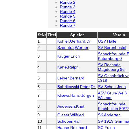
Runde 2
Runde 3
Runde 4
Runde 5
Runde 6
Runde 7
StNr
Titel
Spieler
Verein
1
Köhler,Gerhard,Dr.
USV Halle
2
Szenetra,Werner
SV Berenbostel
Schachfreunde 
3
Krüger,Erich
Katernberg 0
SV Rochade
4
Kahe,Ralph
Magdeburg 96
SV Osnabrück v
5
Leiber,Bernard
1919
6
Babrikowski,Peter,Dr.
SV Schott Jena
ASV Grün-Weiß
7
Kliewe,Hans-Jürgen
Wismar
Schachfreunde
8
Andersen,Knut
Kirchhellen 50/7
9
Gläser,Wilfried
SK Anderten
10
Schober,Ralf
SV 1919 Grimm
11
Haase,Reinhard
SC Fulda