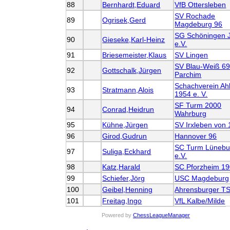
88
Bernhardt,Eduard
VfB Ottersleben
SV Rochade
89
Ogrisek,Gerd
Magdeburg 96
SG Schöningen 
90
Gieseke,Karl-Heinz
e.V.
91
Briesemeister,Klaus
SV Lingen
SV Blau-Weiß 6
92
Gottschalk,Jürgen
Parchim
Schachverein Ah
93
Stratmann,Alois
1954 e. V.
SF Turm 2000
94
Conrad,Heidrun
Wahrburg
95
Kühne,Jürgen
SV Irxleben von
96
Girod,Gudrun
Hannover 96
SC Turm Lünebu
97
Suliga,Eckhard
e.V.
98
Katz,Harald
SC Pforzheim 1
99
Schiefer,Jörg
USC Magdeburg
100
Geibel,Henning
Ahrensburger T
101
Freitag,Ingo
VfL Kalbe/Milde
Powered by
ChessLeagueManager