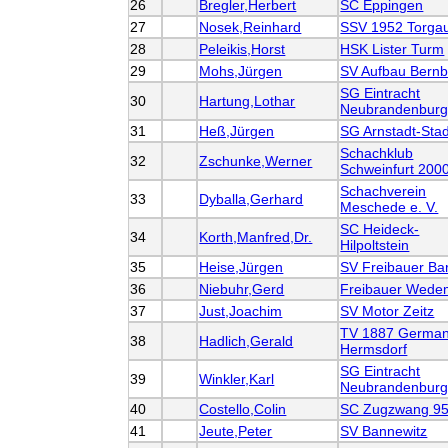
26
Bregler,Herbert
SC Eppingen
27
Nosek,Reinhard
SSV 1952 Torgau
28
Peleikis,Horst
HSK Lister Turm
29
Mohs,Jürgen
SV Aufbau Bernb
SG Eintracht
30
Hartung,Lothar
Neubrandenbur
31
Heß,Jürgen
SG Arnstadt-Stad
Schachklub
32
Zschunke,Werner
Schweinfurt 2000
Schachverein
33
Dyballa,Gerhard
Meschede e. V.
SC Heideck-
34
Korth,Manfred,Dr.
Hilpoltstein
35
Heise,Jürgen
SV Freibauer Ba
36
Niebuhr,Gerd
Freibauer Wede
37
Just,Joachim
SV Motor Zeitz
TV 1887 German
38
Hadlich,Gerald
Hermsdorf
SG Eintracht
39
Winkler,Karl
Neubrandenbur
40
Costello,Colin
SC Zugzwang 95
41
Jeute,Peter
SV Bannewitz