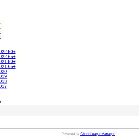
+
+
+
+
2022 50+
2022 65+
2021 50+
2021 65+
2020
2019
2018
2017
!
Powered by
ChessLeagueManager