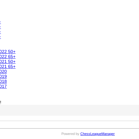
+
+
+
+
2022 50+
2022 65+
2021 50+
2021 65+
2020
2019
2018
2017
!
Powered by
ChessLeagueManager