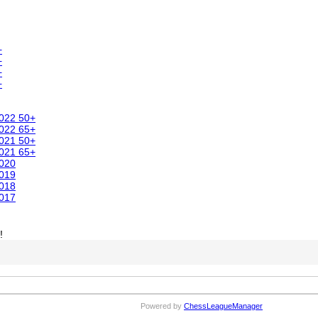
+
+
+
+
2022 50+
2022 65+
2021 50+
2021 65+
2020
2019
2018
2017
!
Powered by
ChessLeagueManager