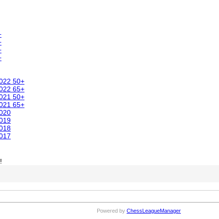
+
+
+
+
2022 50+
2022 65+
2021 50+
2021 65+
2020
2019
2018
2017
!
Powered by
ChessLeagueManager