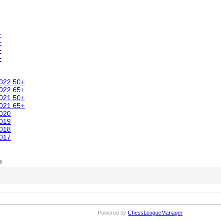
+
+
+
+
2022 50+
2022 65+
2021 50+
2021 65+
2020
2019
2018
2017
!
Powered by
ChessLeagueManager