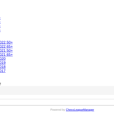
+
+
+
+
2022 50+
2022 65+
2021 50+
2021 65+
2020
2019
2018
2017
!
Powered by
ChessLeagueManager