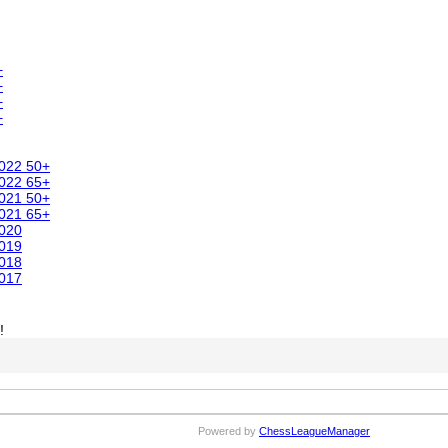
+
+
+
+
2022 50+
2022 65+
2021 50+
2021 65+
2020
2019
2018
2017
!
Powered by
ChessLeagueManager