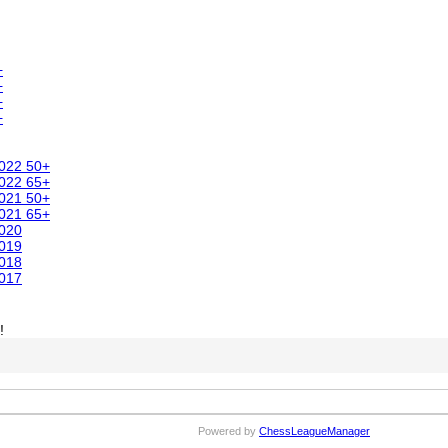
+
+
+
+
2022 50+
2022 65+
2021 50+
2021 65+
2020
2019
2018
2017
!
Powered by
ChessLeagueManager