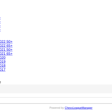
+
+
+
+
2022 50+
2022 65+
2021 50+
2021 65+
2020
2019
2018
2017
!
Powered by
ChessLeagueManager