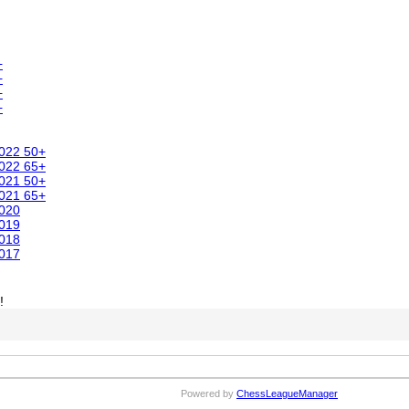
+
+
+
+
2022 50+
2022 65+
2021 50+
2021 65+
2020
2019
2018
2017
!
Powered by
ChessLeagueManager