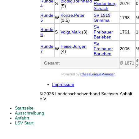
Runde
Blodig,Reinhard
S
Riedenburg
2076
0
4
(5)
Schach
Runde
Könze,Peter
SV 1919
W
1798
5
(3.5)
Grimma
SV
Runde
S
Voigt,Maik
(3)
Freibauer
1761
1
6
Barleben
SV
Runde
Heise,Jürgen
W
Freibauer
2006
7
(4)
Barleben
4
Gesamt
Ø 1871
2
Powered by
ChessLeagueManager
Impressum
© 2026 Landesschachverband Sachsen-Anhalt
e.V.
Startseite
Ausschreibung
Anfahrt
LSV Start