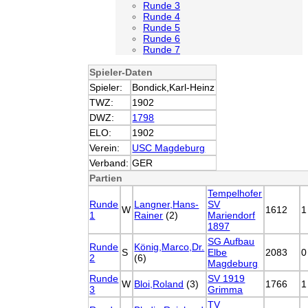
Runde 3
Runde 4
Runde 5
Runde 6
Runde 7
Spieler-Daten
Spieler:
Bondick,Karl-Heinz
TWZ:
1902
DWZ:
1798
ELO:
1902
Verein:
USC Magdeburg
Verband:
GER
Partien
Tempelhofer
Runde
Langner,Hans-
SV
W
1612
1
1
Rainer
(2)
Mariendorf
1897
SG Aufbau
Runde
König,Marco,Dr.
S
Elbe
2083
0
2
(6)
Magdeburg
Runde
SV 1919
W
Bloi,Roland
(3)
1766
1
3
Grimma
TV