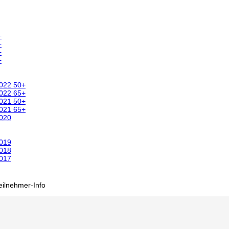
+
+
+
+
2022 50+
2022 65+
2021 50+
2021 65+
2020
2019
2018
2017
eilnehmer-Info