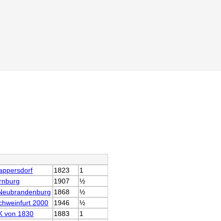
appersdorf
1823
1
rnburg
1907
½
 Neubrandenburg
1868
½
chweinfurt 2000
1946
½
K von 1830
1883
1