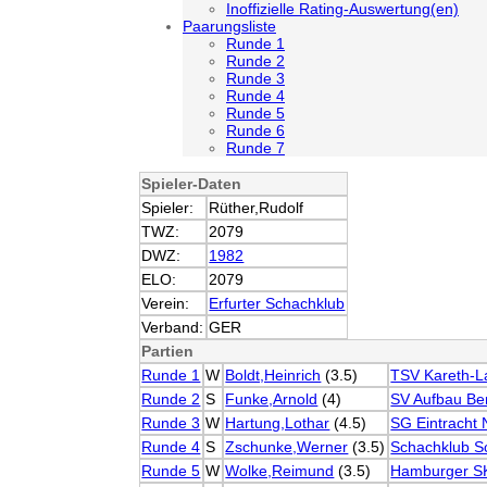
Inoffizielle Rating-Auswertung(en)
Paarungsliste
Runde 1
Runde 2
Runde 3
Runde 4
Runde 5
Runde 6
Runde 7
Spieler-Daten
Spieler:
Rüther,Rudolf
TWZ:
2079
DWZ:
1982
ELO:
2079
Verein:
Erfurter Schachklub
Verband:
GER
Partien
Runde 1
W
Boldt,Heinrich
(3.5)
TSV Kareth-L
Runde 2
S
Funke,Arnold
(4)
SV Aufbau Be
Runde 3
W
Hartung,Lothar
(4.5)
SG Eintracht
Runde 4
S
Zschunke,Werner
(3.5)
Schachklub S
Runde 5
W
Wolke,Reimund
(3.5)
Hamburger S