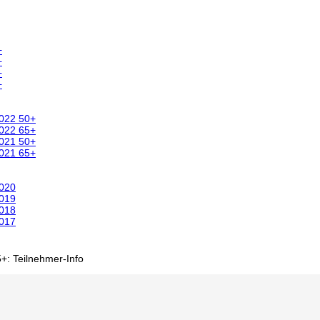
+
+
+
+
2022 50+
2022 65+
2021 50+
2021 65+
2020
2019
2018
2017
+: Teilnehmer-Info