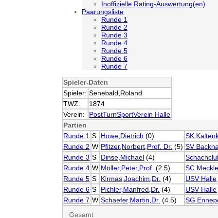
Inoffizielle Rating-Auswertung(en)
Paarungsliste
Runde 1
Runde 2
Runde 3
Runde 4
Runde 5
Runde 6
Runde 7
Spieler-Daten
Spieler:
Senebald,Roland
TWZ:
1874
Verein:
PostTurnSportVerein Halle
Partien
Runde 1
S
Howe,Dietrich
(0)
SK Kalten
Runde 2
W
Pfitzer,Norbert,Prof. Dr.
(5)
SV Backn
Runde 3
S
Dinse,Michael
(4)
Schachclu
Runde 4
W
Möller,Peter,Prof.
(2.5)
SC Meckle
Runde 5
S
Kirmas,Joachim,Dr.
(4)
USV Halle
Runde 6
S
Pichler,Manfred,Dr.
(4)
USV Halle
Runde 7
W
Schaefer,Martin,Dr.
(4.5)
SG Ennep
Gesamt