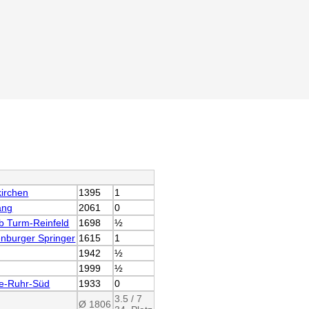
kirchen
1395
1
ang
2061
0
b Turm-Reinfeld
1698
½
nburger Springer
1615
1
1942
½
1999
½
e-Ruhr-Süd
1933
0
3.5 / 7
Ø 1806