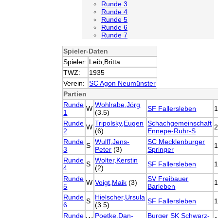
Runde 3
Runde 4
Runde 5
Runde 6
Runde 7
Spieler-Daten
Spieler:
Leib,Britta
TWZ:
1935
Verein:
SC Agon Neumünster
Partien
Runde
Wohlrabe,Jörg
W
SF Fallersleben
1
(3.5)
Runde
Tripolsky,Eugen
Schachgemeinschaft
W
2
(6)
Ennepe-Ruhr-S
Runde
Wulff,Jens-
SC Mecklenburger
S
3
Peter
(3)
Springer
Runde
Wolter,Kerstin
S
SF Fallersleben
4
(2)
Runde
SV Freibauer
W
Voigt,Maik
(3)
5
Barleben
Runde
Hielscher,Ursula
S
SF Fallersleben
6
(3.5)
Runde
Poetke,Dan-
Burger SK Schwarz-