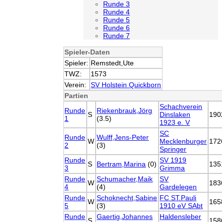
Runde 3
Runde 4
Runde 5
Runde 6
Runde 7
Spieler-Daten
Spieler:
Remstedt,Ute
TWZ:
1573
Verein:
SV Holstein Quickborn
Partien
Schachverein
Runde
Riekenbrauk,Jörg
S
Dinslaken
190
1
(3.5)
1923 e. V
SC
Runde
Wulff,Jens-Peter
W
Mecklenburger
172
2
(3)
Springer
Runde
SV 1919
S
Bertram,Marina
(0)
135
3
Grimma
Runde
Schumacher,Maik
SV
W
183
4
(4)
Gardelegen
Runde
Schoknecht,Sabine
FC ST.Pauli
W
165
5
(3)
1910 eV SAbt
Runde
Gaertig,Johannes
Haldensleber
S
158