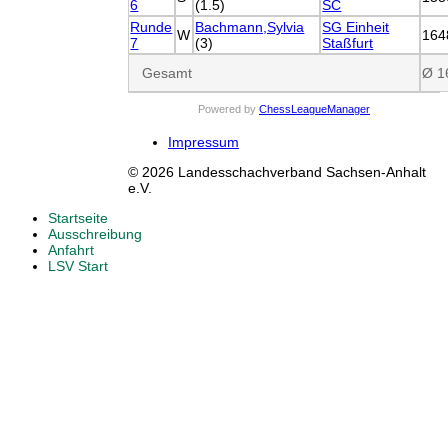
6
(1.5)
SC
Runde
Bachmann,Sylvia
SG Einheit
W
164
7
(3)
Staßfurt
Gesamt
Ø 1
Powered by
ChessLeagueManager
Impressum
© 2026 Landesschachverband Sachsen-Anhalt
e.V.
Startseite
Ausschreibung
Anfahrt
LSV Start