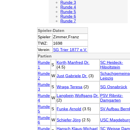
Runde 3
Runde 4
Runde 5
Runde 6
Runde 7
Spieler-Daten
Spieler:
Zimmer,Franz
TWZ:
1698
Verein:
SG Trier 1877 e.V.
Partien
Runde
Korth,Manfred,Dr.
SC Heideck-
S
1
(4.5)
Hilpoltstein
Runde
Schachgemeins
W
Just,Gabriele,Dr.
(3)
2
Leipzig
Runde
S
Wraga,Teresa
(2)
SG Osnabrück
3
Runde
Langbein,Wolfgang,Dr.
PSV Ribnitz-
W
4
(2)
Damgarten
Runde
S
Funke,Arnold
(3.5)
SV Aufbau Bern
5
Runde
W
Schiefer,Jörg
(2.5)
USC Magdebur
6
Runde
Hansch,Klaus-Michael
SC Weisse Da