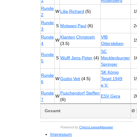
1
Rosenberg
Runde
W
Lilja,Richard
(5)
1
2
Runde
S
Motwani,Paul
(6)
2
3
Runde
Klanten,Christoph
VfB
W
1
4
(3.5)
Ottersleben
SC
Runde
S
Wulff,Jens-Peter
(4)
Mecklenburger
1
5
Springer
SK König
Runde
W
Godoj,Veit
(4.5)
Tegel 1949
1
6
e.V.
Runde
Puschendorf,Steffen
W
ESV Gera
2
7
(6)
Gesamt
Ø 
Powered by
ChessLeagueManager
Impressum