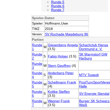
Runde 5
Runde 6
Runde 7
Spieler-Daten
Spieler:
Hoffmann,Uwe
TWZ:
2018
Verein:
SV Rochade Magdeburg 96
Partien
Runde
Giesenberg,Angela
Schachclub Hansa
W
1
(3.5)
Dortmund e. V.
Runde
SK Marmstorf GW
S
Fabig,Holger
(3.5)
2
Harburg
Runde
W
Stern,Geoffrey
(4)
3
Runde
Anderberg,Peter
S
MTV Tostedt
4
(3)
Runde
Schellmann,Frank
PostTurnSportVerei
W
5
(4)
Halle
Runde
Kottke,Steffen
S
SV Energie Stendal
6
(3.5)
Runde
Wagner,Frank
Burger SK Schwarz
W
7
(3.5)
Weiß