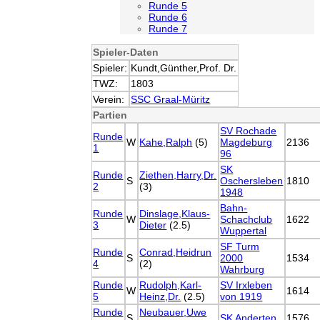
Runde 5
Runde 6
Runde 7
Spieler-Daten
Spieler:
Kundt,Günther,Prof. Dr.
TWZ:
1803
Verein:
SSC Graal-Müritz
Partien
SV Rochade
Runde
W
Kahe,Ralph
(5)
Magdeburg
2136
1
96
SK
Runde
Ziethen,Harry,Dr.
S
Oschersleben
1810
2
(3)
1948
Bahn-
Runde
Dinslage,Klaus-
W
Schachclub
1622
3
Dieter
(2.5)
Wuppertal
SF Turm
Runde
Conrad,Heidrun
S
2000
1534
4
(2)
Wahrburg
Runde
Rudolph,Karl-
SV Irxleben
W
1614
5
Heinz,Dr.
(2.5)
von 1919
Runde
Neubauer,Uwe
S
SK Anderten
1576