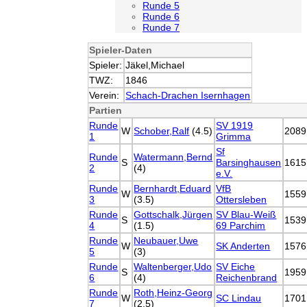
Runde 5
Runde 6
Runde 7
Spieler-Daten
Spieler:
Jäkel,Michael
TWZ:
1846
Verein:
Schach-Drachen Isernhagen
Partien
Runde
SV 1919
W
Schober,Ralf
(4.5)
2089
1
Grimma
Sf
Runde
Watermann,Bernd
S
Barsinghausen
1615
2
(4)
e.V.
Runde
Bernhardt,Eduard
VfB
W
1559
3
(3.5)
Ottersleben
Runde
Gottschalk,Jürgen
SV Blau-Weiß
S
1539
4
(1.5)
69 Parchim
Runde
Neubauer,Uwe
W
SK Anderten
1576
5
(3)
Runde
Waltenberger,Udo
SV Eiche
S
1959
6
(4)
Reichenbrand
Runde
Roth,Heinz-Georg
W
SC Lindau
1701
7
(2.5)