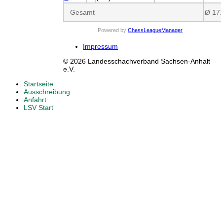
Gesamt
Ø 17
Powered by
ChessLeagueManager
Impressum
© 2026 Landesschachverband Sachsen-Anhalt
e.V.
Startseite
Ausschreibung
Anfahrt
LSV Start