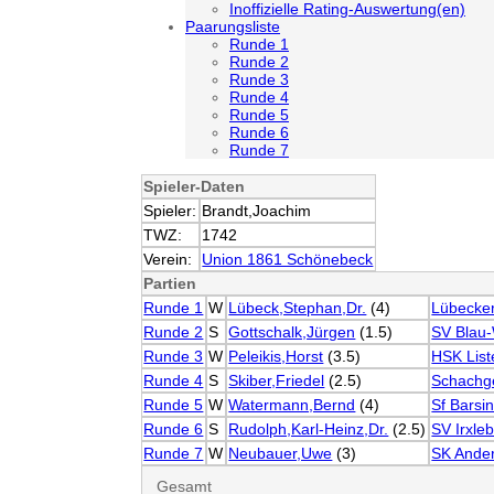
Inoffizielle Rating-Auswertung(en)
Paarungsliste
Runde 1
Runde 2
Runde 3
Runde 4
Runde 5
Runde 6
Runde 7
Spieler-Daten
Spieler:
Brandt,Joachim
TWZ:
1742
Verein:
Union 1861 Schönebeck
Partien
Runde 1
W
Lübeck,Stephan,Dr.
(4)
Lübecke
Runde 2
S
Gottschalk,Jürgen
(1.5)
SV Blau
Runde 3
W
Peleikis,Horst
(3.5)
HSK List
Runde 4
S
Skiber,Friedel
(2.5)
Schachge
Runde 5
W
Watermann,Bernd
(4)
Sf Barsi
Runde 6
S
Rudolph,Karl-Heinz,Dr.
(2.5)
SV Irxle
Runde 7
W
Neubauer,Uwe
(3)
SK Ande
Gesamt