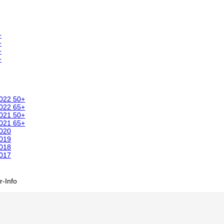
+
+
+
+
2022 50+
2022 65+
2021 50+
2021 65+
2020
2019
2018
2017
-Info