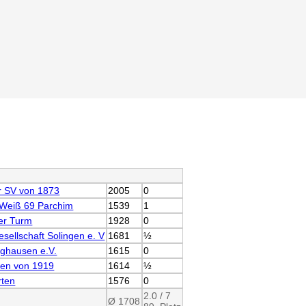
r SV von 1873
2005
0
-Weiß 69 Parchim
1539
1
er Turm
1928
0
sellschaft Solingen e. V
1681
½
nghausen e.V.
1615
0
ben von 1919
1614
½
rten
1576
0
2.0 / 7
Ø 1708