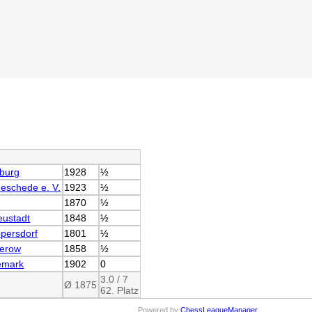
burg
1928
½
eschede e. V.
1923
½
1870
½
eustadt
1848
½
persdorf
1801
½
terow
1858
½
emark
1902
0
3.0 / 7
Ø 1875
62. Platz
Powered by
ChessLeagueManager