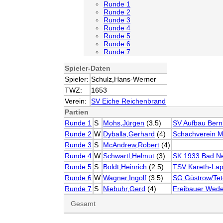
Runde 1
Runde 2
Runde 3
Runde 4
Runde 5
Runde 6
Runde 7
Spieler-Daten
Spieler:
Schulz,Hans-Werner
TWZ:
1653
Verein:
SV Eiche Reichenbrand
Partien
Runde 1
S
Mohs,Jürgen
(3.5)
SV Aufbau Bern
Runde 2
W
Dyballa,Gerhard
(4)
Schachverein M
Runde 3
S
McAndrew,Robert
(4)
Runde 4
W
Schwartl,Helmut
(3)
SK 1933 Bad N
Runde 5
S
Boldt,Heinrich
(2.5)
TSV Kareth-Lap
Runde 6
W
Wagner,Ingolf
(3.5)
SG Güstrow/Te
Runde 7
S
Niebuhr,Gerd
(4)
Freibauer Wed
Gesamt