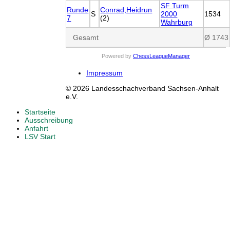
SF Turm
Runde
Conrad,Heidrun
S
2000
1534
7
(2)
Wahrburg
Gesamt
Ø 1743
Powered by
ChessLeagueManager
Impressum
© 2026 Landesschachverband Sachsen-Anhalt
e.V.
Startseite
Ausschreibung
Anfahrt
LSV Start