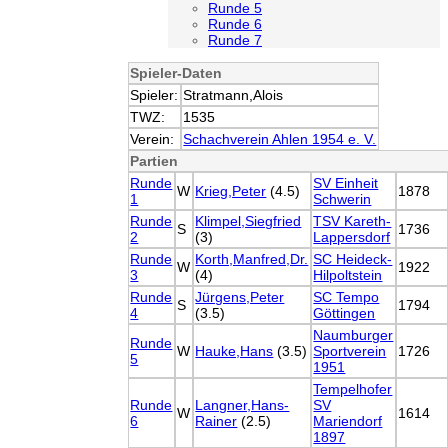
Runde 5
Runde 6
Runde 7
Spieler-Daten
Spieler:
Stratmann,Alois
TWZ:
1535
Verein:
Schachverein Ahlen 1954 e. V.
Partien
Runde
SV Einheit
W
Krieg,Peter
(4.5)
1878
1
Schwerin
Runde
Klimpel,Siegfried
TSV Kareth-
S
1736
2
(3)
Lappersdorf
Runde
Korth,Manfred,Dr.
SC Heideck-
W
1922
3
(4)
Hilpoltstein
Runde
Jürgens,Peter
SC Tempo
S
1794
4
(3.5)
Göttingen
Naumburger
Runde
W
Hauke,Hans
(3.5)
Sportverein
1726
5
1951
Tempelhofer
Runde
Langner,Hans-
SV
W
1614
6
Rainer
(2.5)
Mariendorf
1897