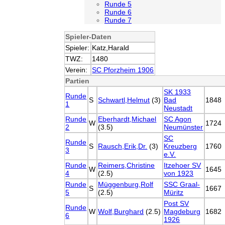
Runde 5
Runde 6
Runde 7
Spieler-Daten
Spieler:
Katz,Harald
TWZ:
1480
Verein:
SC Pforzheim 1906
Partien
SK 1933
Runde
S
Schwartl,Helmut
(3)
Bad
1848
1
Neustadt
Runde
Eberhardt,Michael
SC Agon
W
1724
2
(3.5)
Neumünster
SC
Runde
S
Rausch,Erik,Dr.
(3)
Kreuzberg
1760
3
e.V.
Runde
Reimers,Christine
Itzehoer SV
W
1645
4
(2.5)
von 1923
Runde
Müggenburg,Rolf
SSC Graal-
S
1667
5
(2.5)
Müritz
Post SV
Runde
W
Wolf,Burghard
(2.5)
Magdeburg
1682
6
1926