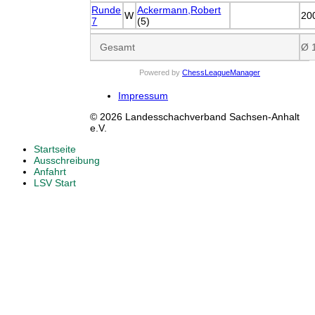
Runde
Ackermann,Robert
W
20
7
(5)
Gesamt
Ø 
Powered by
ChessLeagueManager
Impressum
© 2026 Landesschachverband Sachsen-Anhalt
e.V.
Startseite
Ausschreibung
Anfahrt
LSV Start