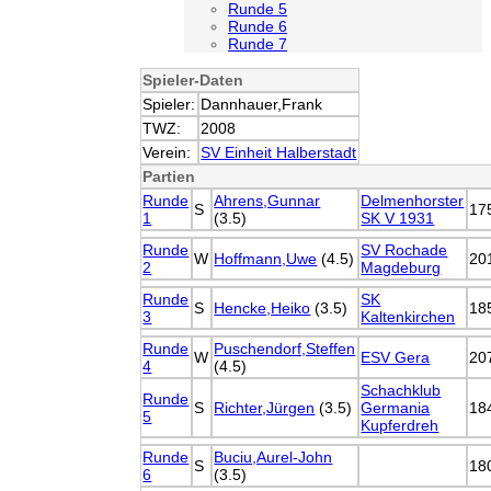
Runde 5
Runde 6
Runde 7
Spieler-Daten
Spieler:
Dannhauer,Frank
TWZ:
2008
Verein:
SV Einheit Halberstadt
Partien
Runde
Ahrens,Gunnar
Delmenhorster
S
17
1
(3.5)
SK V 1931
Runde
SV Rochade
W
Hoffmann,Uwe
(4.5)
20
2
Magdeburg
Runde
SK
S
Hencke,Heiko
(3.5)
18
3
Kaltenkirchen
Runde
Puschendorf,Steffen
W
ESV Gera
20
4
(4.5)
Schachklub
Runde
S
Richter,Jürgen
(3.5)
Germania
18
5
Kupferdreh
Runde
Buciu,Aurel-John
S
18
6
(3.5)