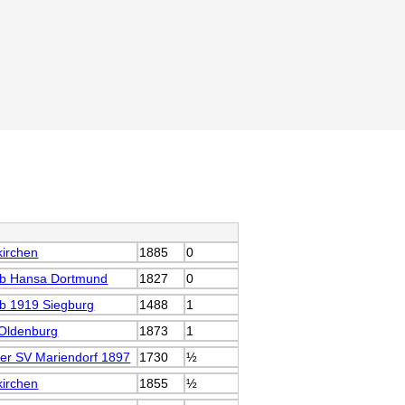
kirchen
1885
0
ub Hansa Dortmund
1827
0
b 1919 Siegburg
1488
1
Oldenburg
1873
1
er SV Mariendorf 1897
1730
½
kirchen
1855
½