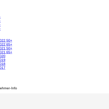
+
+
+
+
2022 50+
2022 65+
2021 50+
2021 65+
2020
2019
2018
2017
nehmer-Info