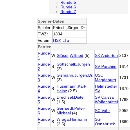
Runde 5
Runde 6
Runde 7
Spieler-Daten
Spieler:
Fritsch,Jürgen,Dr.
TWZ:
1834
Verein:
HSK LTu
Partien
Runde
W
Gläser,Wilfried
(5)
SK Anderten
2137
1
Runde
Gottschalk,Jürgen
S
SV Parchim
1614
2
(2)
Runde
Gismann,Jürgen,Dr.
USC
W
1731
3
(3)
Magdeburg
Runde
Husemann,Karl-
Helmstedter
S
1670
4
Heinz
(2.5)
SV
Runde
Drechsel,Dieter
SV Caissa
W
1768
5
(1.5)
Wolfenbüttel
Runde
Gerhardt,Peter-
W
SC Vahr
2052
6
Michael
(4)
Runde
Wraga,Hermann
SG
S
1660
7
(2.5)
Osnabrück