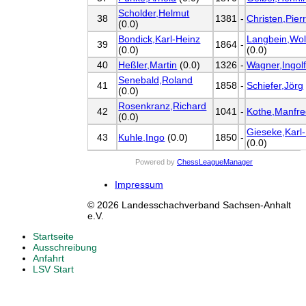
Scholder,Helmut
38
1381
-
Christen,Pier
(0.0)
Bondick,Karl-Heinz
Langbein,Wol
39
1864
-
(0.0)
(0.0)
40
Heßler,Martin
(0.0)
1326
-
Wagner,Ingol
Senebald,Roland
41
1858
-
Schiefer,Jörg
(0.0)
Rosenkranz,Richard
42
1041
-
Kothe,Manfr
(0.0)
Gieseke,Karl
43
Kuhle,Ingo
(0.0)
1850
-
(0.0)
Powered by
ChessLeagueManager
Impressum
© 2026 Landesschachverband Sachsen-Anhalt
e.V.
Startseite
Ausschreibung
Anfahrt
LSV Start