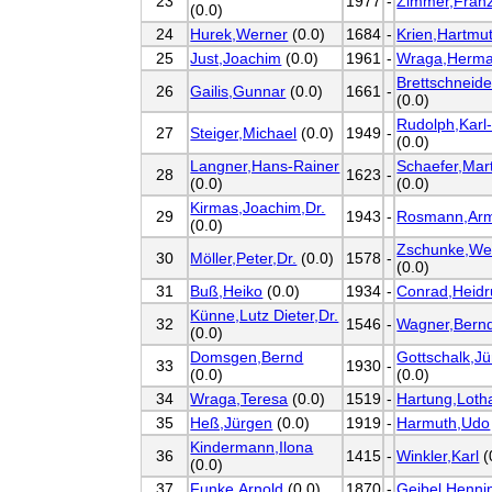
23
1977
-
Zimmer,Fran
(0.0)
24
Hurek,Werner
(0.0)
1684
-
Krien,Hartmu
25
Just,Joachim
(0.0)
1961
-
Wraga,Herm
Brettschneide
26
Gailis,Gunnar
(0.0)
1661
-
(0.0)
Rudolph,Karl-
27
Steiger,Michael
(0.0)
1949
-
(0.0)
Langner,Hans-Rainer
Schaefer,Mart
28
1623
-
(0.0)
(0.0)
Kirmas,Joachim,Dr.
29
1943
-
Rosmann,Arm
(0.0)
Zschunke,We
30
Möller,Peter,Dr.
(0.0)
1578
-
(0.0)
31
Buß,Heiko
(0.0)
1934
-
Conrad,Heidr
Künne,Lutz Dieter,Dr.
32
1546
-
Wagner,Bern
(0.0)
Domsgen,Bernd
Gottschalk,J
33
1930
-
(0.0)
(0.0)
34
Wraga,Teresa
(0.0)
1519
-
Hartung,Loth
35
Heß,Jürgen
(0.0)
1919
-
Harmuth,Udo
Kindermann,Ilona
36
1415
-
Winkler,Karl
(
(0.0)
37
Funke,Arnold
(0.0)
1870
-
Geibel,Henni