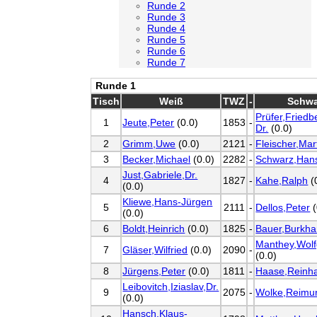
Runde 2
Runde 3
Runde 4
Runde 5
Runde 6
Runde 7
Runde 1
Tisch
Weiß
TWZ
-
Schwa
Prüfer,Friedbe
1
Jeute,Peter
(0.0)
1853
-
Dr.
(0.0)
2
Grimm,Uwe
(0.0)
2121
-
Fleischer,Mar
3
Becker,Michael
(0.0)
2282
-
Schwarz,Han
Just,Gabriele,Dr.
4
1827
-
Kahe,Ralph
(
(0.0)
Kliewe,Hans-Jürgen
5
2111
-
Dellos,Peter
(
(0.0)
6
Boldt,Heinrich
(0.0)
1825
-
Bauer,Burkha
Manthey,Wol
7
Gläser,Wilfried
(0.0)
2090
-
(0.0)
8
Jürgens,Peter
(0.0)
1811
-
Haase,Reinh
Leibovitch,Iziaslav,Dr.
9
2075
-
Wolke,Reimu
(0.0)
Hansch,Klaus-