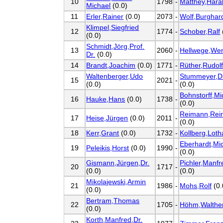
10
1798
-
Matthey,Hara
Michael
(0.0)
11
Erler,Rainer
(0.0)
2073
-
Wolf,Burghar
Klimpel,Siegfried
12
1774
-
Schober,Ralf
(0.0)
Schmidt,Jörg,Prof.
13
2060
-
Hellwege,We
Dr.
(0.0)
14
Brandt,Joachim
(0.0)
1771
-
Rüther,Rudol
Waltenberger,Udo
Stummeyer,Di
15
2021
-
(0.0)
(0.0)
Bohnstorff,Mi
16
Hauke,Hans
(0.0)
1738
-
(0.0)
Reimann,Rei
17
Heise,Jürgen
(0.0)
2011
-
(0.0)
18
Kerr,Grant
(0.0)
1732
-
Kollberg,Loth
Eberhardt,Mi
19
Peleikis,Horst
(0.0)
1990
-
(0.0)
Gismann,Jürgen,Dr.
Pichler,Manfr
20
1717
-
(0.0)
(0.0)
Mikolajewski,Armin
21
1986
-
Mohs,Rolf
(0.
(0.0)
Bertram,Thomas
22
1705
-
Höhm,Walther
(0.0)
Korth,Manfred,Dr.