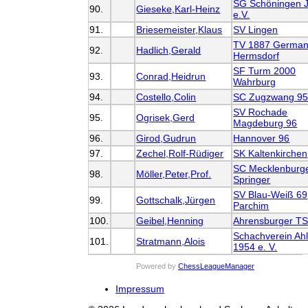
SG Schöningen J
90.
Gieseke,Karl-Heinz
e.V.
91.
Briesemeister,Klaus
SV Lingen
TV 1887 German
92.
Hadlich,Gerald
Hermsdorf
SF Turm 2000
93.
Conrad,Heidrun
Wahrburg
94.
Costello,Colin
SC Zugzwang 95 
SV Rochade
95.
Ogrisek,Gerd
Magdeburg 96
96.
Girod,Gudrun
Hannover 96
97.
Zechel,Rolf-Rüdiger
SK Kaltenkirchen
SC Mecklenburg
98.
Möller,Peter,Prof.
Springer
SV Blau-Weiß 69
99.
Gottschalk,Jürgen
Parchim
100.
Geibel,Henning
Ahrensburger T
Schachverein Ah
101.
Stratmann,Alois
1954 e. V.
Powered by
ChessLeagueManager
Impressum