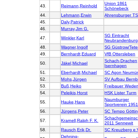
Union 1861
43.
Reimann,Reinhold
Schönebeck
44.
Lehmann,Erwin
Ahrensburger T
45.
Daly,Patrick
46.
Murray,Jim G.
SG Eintracht
47.
Winkler,Karl
Neubrandenburg
48.
Wagner,Ingolf
SG Güstrow/Tet
49.
Bernhardt,Eduard
VfB Ottersleben
Schach-Drachen
50.
Jäkel,Michael
Isernhagen
51.
Eberhardt,Michael
SC Agon Neumün
52.
Mohs,Jürgen
SV Aufbau Bernb
53.
Buß,Heiko
Freibauer Wede
54.
Peleikis,Horst
HSK Lister Turm
Naumburger
55.
Hauke,Hans
Sportverein 195
56.
Jürgens,Peter
SC Tempo Götti
Schachgemeinsc
57.
Kramell,Ralph F. K.
2011 Sennewit
58.
Rausch,Erik,Dr.
SC Kreuzberg e.
Dehning-