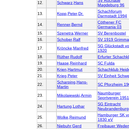
SV Rochade
12.
Schwarz,Hans
Magdeburg 96
Schachforum
13.
Kopp,Peter,Dr.
Darmstadt 1994
Cöthener FC
14.
Renner,Bernd
Germania 03
15.
Szenetra,Werner
SV Berenbostel
16.
Schober,Ralf
SV 1919 Grimm
SG Glückstadt v
17.
Kröncke,Manfred
1920
18.
Rüther,Rudolf
Erfurter Schachk
19.
Haase,Reinhard
SC Fulda
20.
Krien,Hartmut
Schachklub Hei
21.
Krieg,Peter
SV Einheit Schwe
Scharping,Hans-
22.
SC Pforzheim 19
Martin
Naumburger
23.
Mikolajewski,Armin
Sportverein 195
SG Eintracht
24.
Hartung,Lothar
Neubrandenburg
Hamburger SK v
25.
Wolke,Reimund
1830 eV
26.
Niebuhr,Gerd
Freibauer Wede