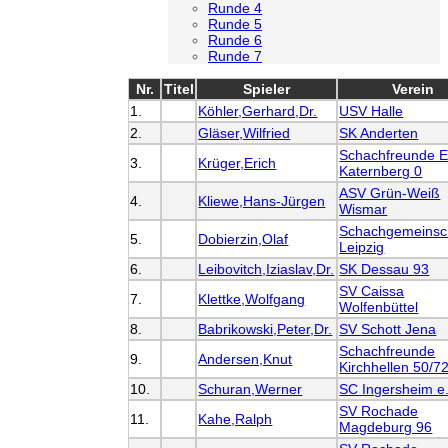
Runde 4
Runde 5
Runde 6
Runde 7
Nr.
Titel
Spieler
Verein
1.
Köhler,Gerhard,Dr.
USV Halle
2.
Gläser,Wilfried
SK Anderten
Schachfreunde E
3.
Krüger,Erich
Katernberg 0
ASV Grün-Weiß
4.
Kliewe,Hans-Jürgen
Wismar
Schachgemeinsc
5.
Dobierzin,Olaf
Leipzig
6.
Leibovitch,Iziaslav,Dr.
SK Dessau 93
SV Caissa
7.
Klettke,Wolfgang
Wolfenbüttel
8.
Babrikowski,Peter,Dr.
SV Schott Jena
Schachfreunde
9.
Andersen,Knut
Kirchhellen 50/7
10.
Schuran,Werner
SC Ingersheim e.
SV Rochade
11.
Kahe,Ralph
Magdeburg 96