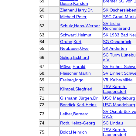
59.
Bremer SG von 
Busse,Karsten
60.
Ziethen,Harry,Dr.
SK Oscherslebe
61.
Micheel,Peter
SSC Graal-Mürit
SV Eiche
62.
Schulz,Hans-Werner
Reichenbrand
63.
Schwartl,Helmut
SK 1933 Bad Neu
64.
Grube,Kurt
SG Osnabrück
65.
Neubauer,Uwe
SK Anderten
SC Turm Lünebu
66.
Suliga,Eckhard
e.V.
67.
Möws,Harald
SV Einheit Schwe
68.
Fleischer,Martin
SV Einheit Schwe
69.
Freitag,Ingo
VfL Kalbe/Milde
TSV Kareth-
70.
Klimpel,Siegfried
Lappersdorf
71.
Gismann,Jürgen,Dr.
USC Magdeburg
72.
Bondick,Karl-Heinz
USC Magdeburg
SV Osnabrück v
73.
Leiber,Bernard
1919
74.
Roth,Heinz-Georg
SC Lindau
TSV Kareth-
75.
Boldt,Heinrich
Lappersdorf