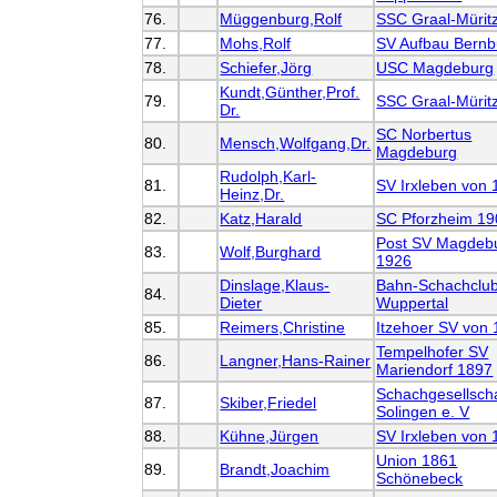
76.
Müggenburg,Rolf
SSC Graal-Mürit
77.
Mohs,Rolf
SV Aufbau Bernb
78.
Schiefer,Jörg
USC Magdeburg
Kundt,Günther,Prof.
79.
SSC Graal-Mürit
Dr.
SC Norbertus
80.
Mensch,Wolfgang,Dr.
Magdeburg
Rudolph,Karl-
81.
SV Irxleben von
Heinz,Dr.
82.
Katz,Harald
SC Pforzheim 19
Post SV Magdeb
83.
Wolf,Burghard
1926
Dinslage,Klaus-
Bahn-Schachclu
84.
Dieter
Wuppertal
85.
Reimers,Christine
Itzehoer SV von
Tempelhofer SV
86.
Langner,Hans-Rainer
Mariendorf 1897
Schachgesellscha
87.
Skiber,Friedel
Solingen e. V
88.
Kühne,Jürgen
SV Irxleben von
Union 1861
89.
Brandt,Joachim
Schönebeck