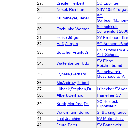
27.
Bregler,Herbert
SC Eppingen
28.
Nosek,Reinhard
SSV 1952 Torgau
SG
29.
Stummeyer,Dieter
Garbsen/Marien
Schachklub
30.
Zschunke,Werner
Schweinfurt 2000
31.
Heise,Jürgen
SV Freibauer Ba
32.
Heß,Jürgen
SG Arnstadt-Stad
USV Potsdam e.V
33.
Böttcher,Frank,Dr.
Abt. Schach
SV Eiche
34.
Waltenberger,Udo
Reichenbrand
Schachverein
35.
Dyballa,Gerhard
Meschede e. V.
36.
McAndrew,Robert
37.
Lübeck,Stephan,Dr.
Lübecker SV von
38.
Albert,Gerhard
Hamelner SV
SC Heideck-
39.
Korth,Manfred,Dr.
Hilpoltstein
40.
Watermann,Bernd
Sf Barsinghausen
41.
Just,Joachim
SV Motor Zeitz
42.
Jeute,Peter
SV Bannewitz