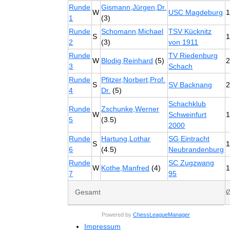
Runde
Gismann,Jürgen,Dr.
W
USC Magdeburg
1
(3)
Runde
Schomann,Michael
TSV Kücknitz
S
2
(3)
von 1911
Runde
TV Riedenburg
W
Blodig,Reinhard
(5)
3
Schach
Runde
Pfitzer,Norbert,Prof.
S
SV Backnang
4
Dr.
(5)
Schachklub
Runde
Zschunke,Werner
W
Schweinfurt
5
(3.5)
2000
Runde
Hartung,Lothar
SG Eintracht
S
6
(4.5)
Neubrandenburg
Runde
SC Zugzwang
W
Kothe,Manfred
(4)
7
95
Gesamt
Powered by
ChessLeagueManager
Impressum