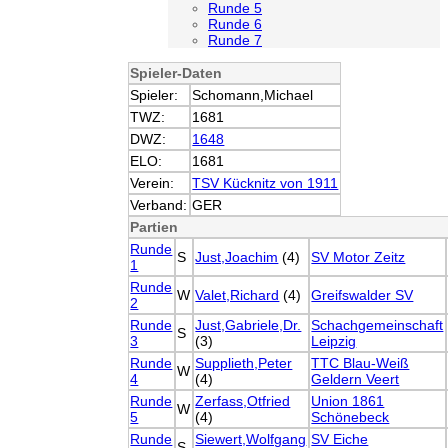
Runde 5
Runde 6
Runde 7
Spieler-Daten
Spieler:
Schomann,Michael
TWZ:
1681
DWZ:
1648
ELO:
1681
Verein:
TSV Kücknitz von 1911
Verband:
GER
Partien
Runde
S
Just,Joachim
(4)
SV Motor Zeitz
1
Runde
W
Valet,Richard
(4)
Greifswalder SV
2
Runde
Just,Gabriele,Dr.
Schachgemeinschaft
S
3
(3)
Leipzig
Runde
Supplieth,Peter
TTC Blau-Weiß
W
4
(4)
Geldern Veert
Runde
Zerfass,Otfried
Union 1861
W
5
(4)
Schönebeck
Runde
Siewert,Wolfgang
SV Eiche
S