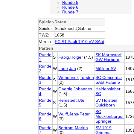
Runde 5
Runde 6
Runde 7
Spieler-Daten
Spieler:
Schoknecht,Sabine
TWZ:
1658
Verein:
FC ST.Pauli 1910 eV SAbt
Partien
Runde
SK Marmstorf
S
Fabig,Holger
(4.5)
197
1
GW Harburg
Runde
W
Laue,Jan
(2)
Möllner SV
140
2
Runde
Wehebrink,Torsten
SC Concordia
S
181
3
(2)
SAbt Palame
Runde
Gaertig,Johannes
Haldensleber
W
158
4
(1.5)
SC
Runde
Remstedt,Ute
SV Holstein
S
157
5
(1.5)
Quickborn
SC
Runde
Wulff,Jens-Peter
W
Mecklenburger
172
6
(3)
Springer
Runde
Bertram,Marina
SV 1919
W
135
7
(0)
Grimma