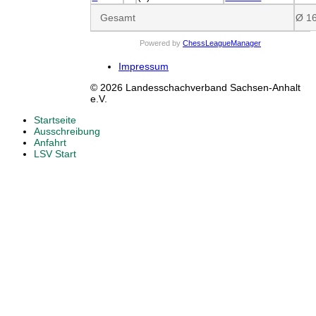
Gesamt
Ø 1
Powered by
ChessLeagueManager
Impressum
© 2026 Landesschachverband Sachsen-Anhalt
e.V.
Startseite
Ausschreibung
Anfahrt
LSV Start