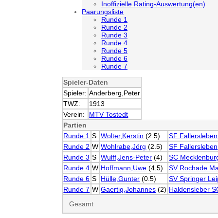
Inoffizielle Rating-Auswertung(en)
Paarungsliste
Runde 1
Runde 2
Runde 3
Runde 4
Runde 5
Runde 6
Runde 7
Spieler-Daten
Spieler:
Anderberg,Peter
TWZ:
1913
Verein:
MTV Tostedt
Partien
Runde 1
S
Wolter,Kerstin
(2.5)
SF Fallersleben
Runde 2
W
Wohlrabe,Jörg
(2.5)
SF Fallersleben
Runde 3
S
Wulff,Jens-Peter
(4)
SC Mecklenburg
Runde 4
W
Hoffmann,Uwe
(4.5)
SV Rochade Ma
Runde 6
S
Hülle,Gunter
(0.5)
SV Springer Lei
Runde 7
W
Gaertig,Johannes
(2)
Haldensleber S
Gesamt