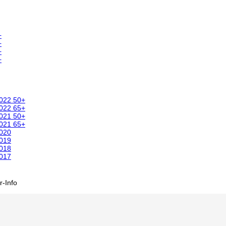
+
+
+
+
2022 50+
2022 65+
2021 50+
2021 65+
2020
2019
2018
2017
-Info