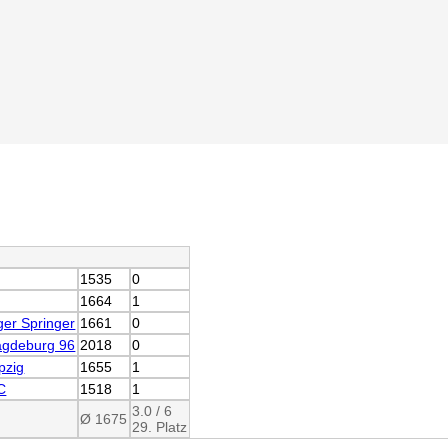
1535
0
1664
1
er Springer
1661
0
gdeburg 96
2018
0
pzig
1655
1
C
1518
1
3.0 / 6
Ø 1675
29. Platz