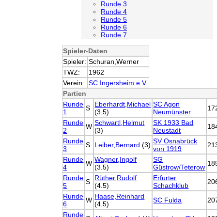
Runde 3
Runde 4
Runde 5
Runde 6
Runde 7
Spieler-Daten
Spieler:
Schuran,Werner
TWZ:
1962
Verein:
SC Ingersheim e.V.
Partien
Runde
Eberhardt,Michael
SC Agon
S
17
1
(3.5)
Neumünster
Runde
Schwartl,Helmut
SK 1933 Bad
W
18
2
(3)
Neustadt
Runde
SV Osnabrück
S
Leiber,Bernard
(3)
21
3
von 1919
Runde
Wagner,Ingolf
SG
W
18
4
(3.5)
Güstrow/Teterow
Runde
Rüther,Rudolf
Erfurter
S
20
5
(4.5)
Schachklub
Runde
Haase,Reinhard
W
SC Fulda
20
6
(4.5)
Runde