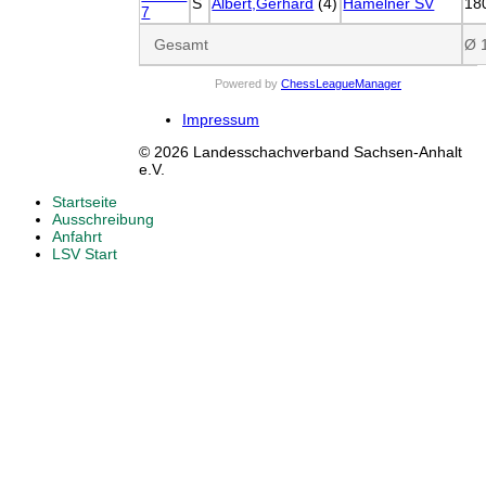
S
Albert,Gerhard
(4)
Hamelner SV
18
7
Gesamt
Ø 
Powered by
ChessLeagueManager
Impressum
© 2026 Landesschachverband Sachsen-Anhalt
e.V.
Startseite
Ausschreibung
Anfahrt
LSV Start