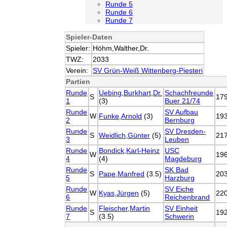
Runde 5
Runde 6
Runde 7
Spieler-Daten
Spieler:
Höhm,Walther,Dr.
TWZ:
2033
Verein:
SV Grün-Weiß Wittenberg-Piesteri
Partien
Runde
Uebing,Burkhart,Dr.
Schachfreunde
S
17
1
(3)
Buer 21/74
Runde
SV Aufbau
W
Funke,Arnold
(3)
19
2
Bernburg
Runde
SV Dresden-
S
Weidlich,Günter
(5)
21
3
Leuben
Runde
Bondick,Karl-Heinz
USC
W
19
4
(4)
Magdeburg
Runde
SK Bad
S
Pape,Manfred
(3.5)
20
5
Harzburg
Runde
SV Eiche
W
Kyas,Jürgen
(5)
22
6
Reichenbrand
Runde
Fleischer,Martin
SV Einheit
S
19
7
(3.5)
Schwerin