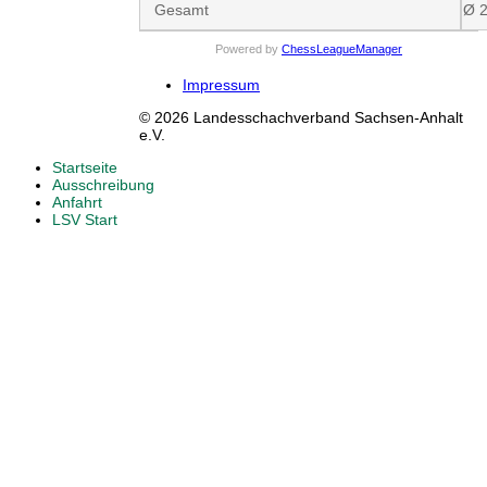
Gesamt
Ø 
Powered by
ChessLeagueManager
Impressum
© 2026 Landesschachverband Sachsen-Anhalt
e.V.
Startseite
Ausschreibung
Anfahrt
LSV Start