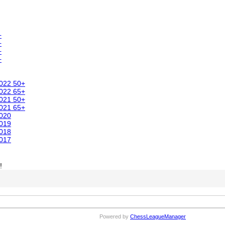
+
+
+
+
2022 50+
2022 65+
2021 50+
2021 65+
2020
2019
2018
2017
!
Powered by
ChessLeagueManager